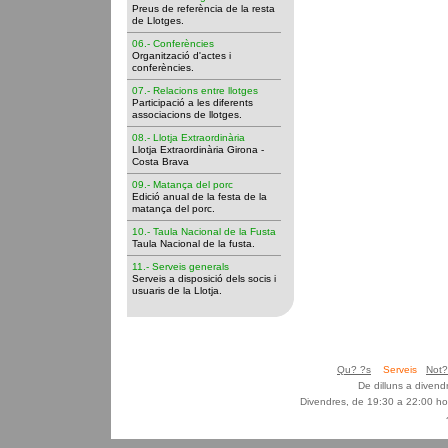
Preus de referència de la resta
de Llotges.
06.- Conferències
Organització d'actes i
conferències.
07.- Relacions entre llotges
Participació a les diferents
associacions de llotges.
08.- Llotja Extraordinària
Llotja Extraordinària Girona -
Costa Brava
09.- Matança del porc
Edició anual de la festa de la
matança del porc.
10.- Taula Nacional de la Fusta
Taula Nacional de la fusta.
11.- Serveis generals
Serveis a disposició dels socis i
usuaris de la Llotja.
Qu? ?s
Serveis
Not?
De dilluns a diven
Divendres, de 19:30 a 22:00 ho