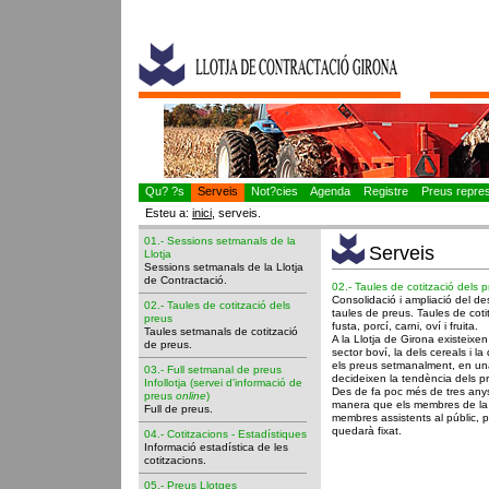
Qu? ?s
Serveis
Not?cies
Agenda
Registre
Preus represe
Esteu a:
inici
, serveis.
01.- Sessions setmanals de la
Serveis
Llotja
Sessions setmanals de la Llotja
de Contractació.
02.- Taules de cotització dels 
Consolidació i ampliació del de
02.- Taules de cotització dels
taules de preus. Taules de coti
preus
fusta, porcí, carni, oví i fruita.
Taules setmanals de cotització
A la Llotja de Girona existeixen
de preus.
sector boví, la dels cereals i l
els preus setmanalment, en un
03.- Full setmanal de preus
decideixen la tendència dels p
Infollotja (servei d'informació de
Des de fa poc més de tres anys,
preus
online
)
manera que els membres de la t
Full de preus.
membres assistents al públic, 
quedarà fixat.
04.- Cotitzacions - Estadístiques
Informació estadística de les
cotitzacions.
05.- Preus Llotges