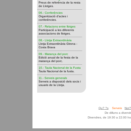
Preus de referència de la resta
de Llotges.
06.- Conferències
Organització d'actes i
conferències.
07.- Relacions entre llotges
Participació a les diferents
associacions de llotges.
08.- Llotja Extraordinària
Llotja Extraordinària Girona -
Costa Brava
09.- Matança del porc
Edició anual de la festa de la
matança del porc.
10.- Taula Nacional de la Fusta
Taula Nacional de la fusta.
11.- Serveis generals
Serveis a disposició dels socis i
usuaris de la Llotja.
Qu? ?s
Serveis
Not?
De dilluns a diven
Divendres, de 19:30 a 22:00 ho