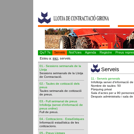
Qu? ?s
Serveis
Not?cies
Agenda
Registre
Preus represe
Esteu a:
inici
, serveis.
01.- Sessions setmanals de la
Serveis
Llotja
Sessions setmanals de la Llotja
de Contractació.
11.- Serveis generals
Infollotja servei d'informació d
02.- Taules de cotització dels
Nombre de taules: 50
preus
Pàrquing privat
Taules setmanals de cotització
Sala d'actes per a 90 persone
de preus.
Despatx administratiu i sala de
03.- Full setmanal de preus
Infollotja (servei d'informació de
preus
online
)
Full de preus.
04.- Cotitzacions - Estadístiques
Informació estadística de les
cotitzacions.
05.- Preus Llotges