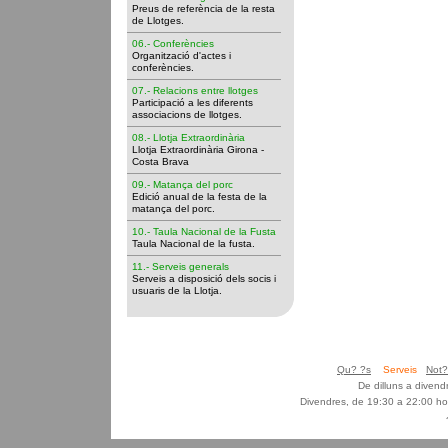
Preus de referència de la resta
de Llotges.
06.- Conferències
Organització d'actes i
conferències.
07.- Relacions entre llotges
Participació a les diferents
associacions de llotges.
08.- Llotja Extraordinària
Llotja Extraordinària Girona -
Costa Brava
09.- Matança del porc
Edició anual de la festa de la
matança del porc.
10.- Taula Nacional de la Fusta
Taula Nacional de la fusta.
11.- Serveis generals
Serveis a disposició dels socis i
usuaris de la Llotja.
Qu? ?s
Serveis
Not?
De dilluns a diven
Divendres, de 19:30 a 22:00 ho