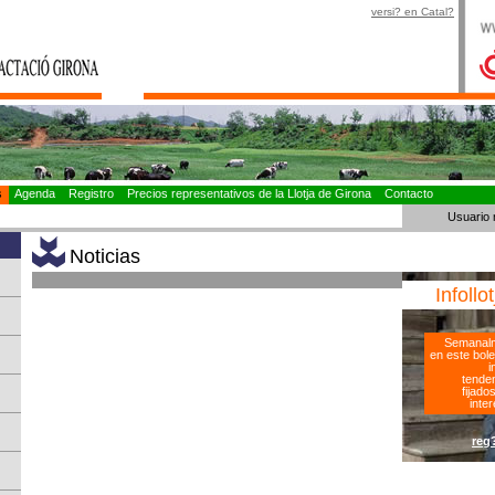
versi? en Catal?
as
Agenda
Registro
Precios representativos de la Llotja de Girona
Contacto
Usuario 
Noticias
Infollo
Semanalm
en este bole
i
tenden
fijado
inter
reg