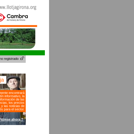
no registrado
tja
ente encontrará
tín informativo, la
nformación de las
cias, los precios
s y las noticias de
és para el sector.
?strese ahora ?