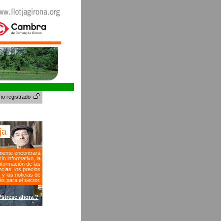
no registrado
tja
ente encontrará
tín informativo, la
nformación de las
cias, los precios
s y las noticias de
és para el sector.
?strese ahora ?