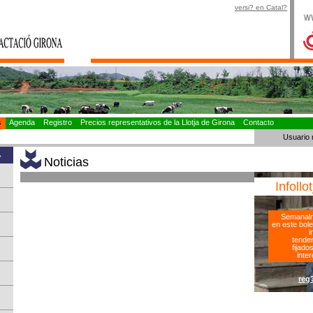
versi? en Catal?
as
Agenda
Registro
Precios representativos de la Llotja de Girona
Contacto
Usuario 
»
Noticias
Infollo
Semanalm
en este bole
i
tenden
fijado
inter
reg