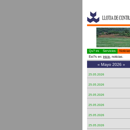
Qu? es
Servicios
Notici
Est?s en:
inicio
, noticias.
«
Mayo 2026
»
25.05.2026
25.05.2026
25.05.2026
25.05.2026
25.05.2026
25.05.2026