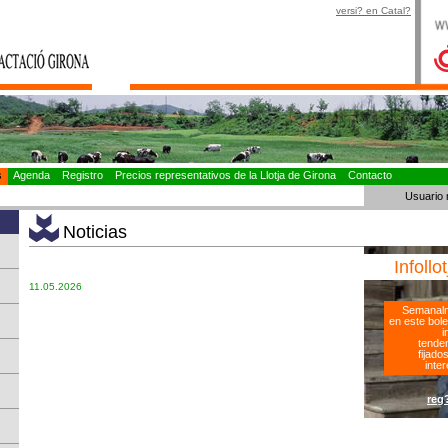
versi? en Catal?
as
Agenda
Registro
Precios representativos de la Llotja de Girona
Contacto
Usuario 
Noticias
Infollo
11.05.2026
Semanalm
en este bole
i
tenden
fijado
inter
reg