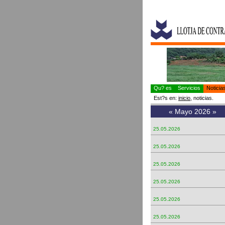
Qu? es
Servicios
Notici
Est?s en:
inicio
, noticias.
«
Mayo 2026
»
25.05.2026
25.05.2026
25.05.2026
25.05.2026
25.05.2026
25.05.2026