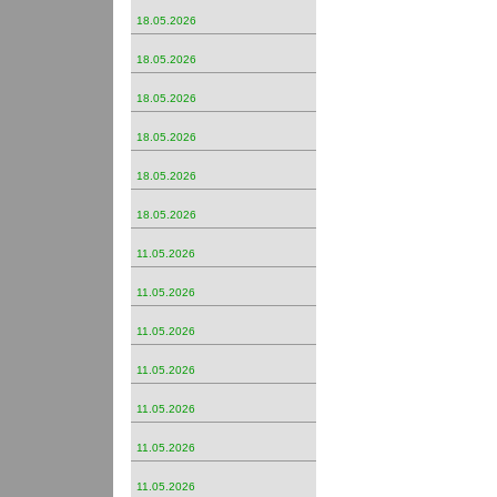
18.05.2026
18.05.2026
18.05.2026
18.05.2026
18.05.2026
18.05.2026
11.05.2026
11.05.2026
11.05.2026
11.05.2026
11.05.2026
11.05.2026
11.05.2026