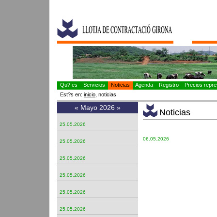
Qu? es
Servicios
Noticias
Agenda
Registro
Precios repres
Est?s en:
inicio
, noticias.
«
Mayo 2026
»
Noticias
25.05.2026
06.05.2026
25.05.2026
25.05.2026
25.05.2026
25.05.2026
25.05.2026