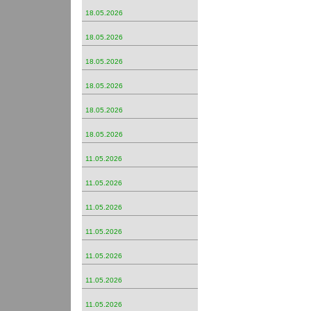
18.05.2026
18.05.2026
18.05.2026
18.05.2026
18.05.2026
18.05.2026
11.05.2026
11.05.2026
11.05.2026
11.05.2026
11.05.2026
11.05.2026
11.05.2026