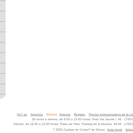
Qu? es
Servicios
Noticias
Agenda
Registro
Precios representativos de la Ll
De lunes a viernes, de 8:00 a 15:00 horas: Gran Via Jaume I, 46 - 170
Viernes, de 19:30 a 22:00 horas: Palau de Fires. Passeig de la Devesa, 34-36 - 170
? 2005 Cambra de Comer? de Girona
Aviso legal
llotj