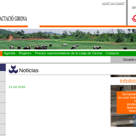
versi? en Catal?
as
Agenda
Registro
Precios representativos de la Llotja de Girona
Contacto
Usuario 
Noticias
Infollo
21.04.2026
Semanalm
en este bole
i
tenden
fijado
inter
reg