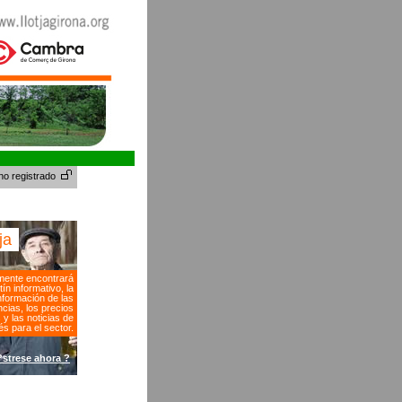
no registrado
tja
ente encontrará
tín informativo, la
nformación de las
cias, los precios
s y las noticias de
és para el sector.
?strese ahora ?