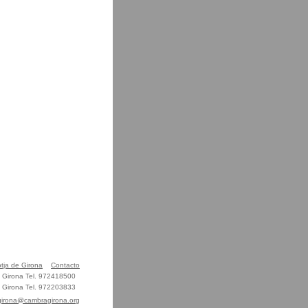
otja de Girona
Contacto
01 Girona Tel. 972418500
01 Girona Tel. 972203833
agirona@cambragirona.org