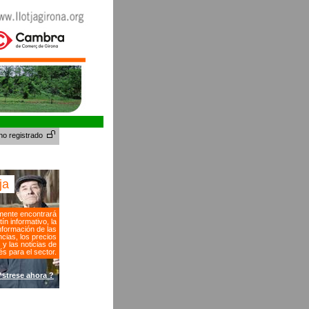
no registrado
tja
ente encontrará
tín informativo, la
nformación de las
cias, los precios
s y las noticias de
és para el sector.
?strese ahora ?