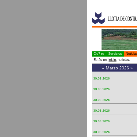
Qu? es
Servicios
Notici
Est?s en:
inicio
, noticias.
«
Marzo 2026
»
30.03.2026
30.03.2026
30.03.2026
30.03.2026
30.03.2026
30.03.2026