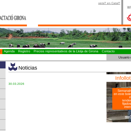
versi? en Catal?
as
Agenda
Registro
Precios representativos de la Llotja de Girona
Contacto
Usuario 
Noticias
Infollo
30.03.2026
Semanalm
en este bole
i
tenden
fijado
inter
reg