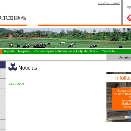
versi? en Catal?
as
Agenda
Registro
Precios representativos de la Llotja de Girona
Contacto
Usuario 
»
Noticias
Infollo
22.09.2025
Semanalm
en este bole
i
tenden
fijado
inter
reg