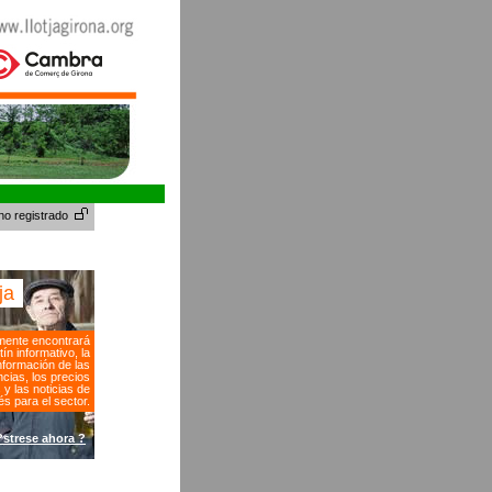
no registrado
tja
ente encontrará
tín informativo, la
nformación de las
cias, los precios
s y las noticias de
és para el sector.
?strese ahora ?