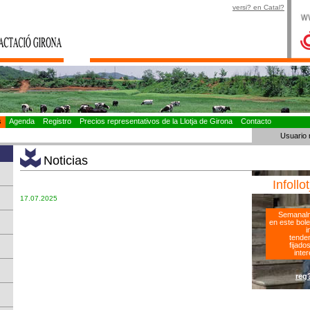
versi? en Catal?
as
Agenda
Registro
Precios representativos de la Llotja de Girona
Contacto
Usuario 
Noticias
Infollo
17.07.2025
Semanalm
en este bole
i
tenden
fijado
inter
reg