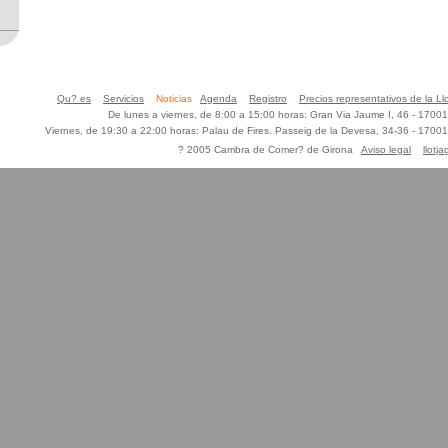
Qu? es
Servicios
Noticias
Agenda
Registro
Precios representativos de la Ll
De lunes a viernes, de 8:00 a 15:00 horas: Gran Via Jaume I, 46 - 170
Viernes, de 19:30 a 22:00 horas: Palau de Fires. Passeig de la Devesa, 34-36 - 170
? 2005 Cambra de Comer? de Girona
Aviso legal
llotj