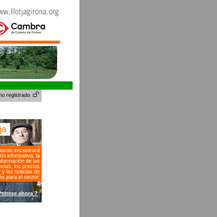
no registrado
tja
ente encontrará
tín informativo, la
nformación de las
cias, los precios
s y las noticias de
és para el sector.
?strese ahora ?