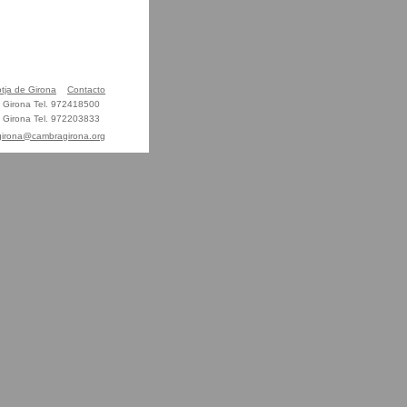
otja de Girona
Contacto
01 Girona Tel. 972418500
01 Girona Tel. 972203833
agirona@cambragirona.org