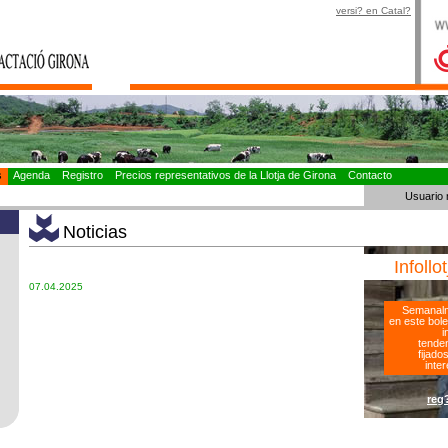
versi? en Catal?
as
Agenda
Registro
Precios representativos de la Llotja de Girona
Contacto
Usuario 
Noticias
Infollo
07.04.2025
Semanalm
en este bole
i
tenden
fijado
inter
reg