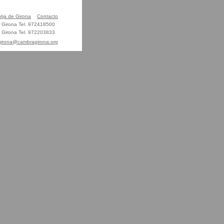
otja de Girona
Contacto
01 Girona Tel. 972418500
01 Girona Tel. 972203833
agirona@cambragirona.org