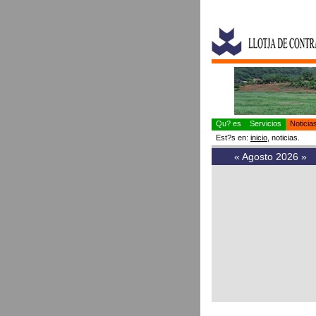
Qu? es
Servicios
Notici
Est?s en:
inicio
, noticias.
«
Agosto 2026
»