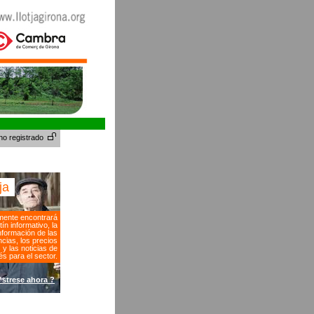
no registrado
tja
ente encontrará
tín informativo, la
nformación de las
cias, los precios
s y las noticias de
és para el sector.
?strese ahora ?