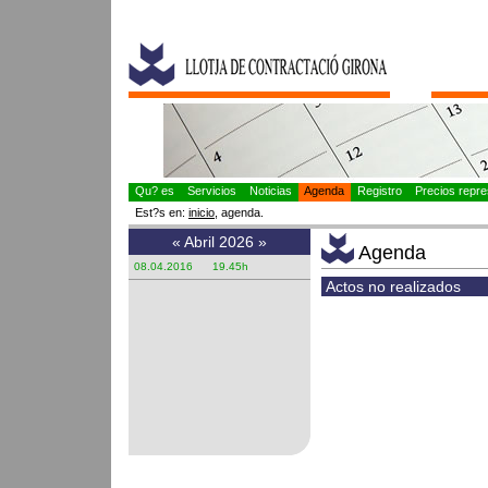
Qu? es
Servicios
Noticias
Agenda
Registro
Precios repres
Est?s en:
inicio
, agenda.
«
Abril 2026
»
Agenda
08.04.2016 19.45h
Actos no realizados