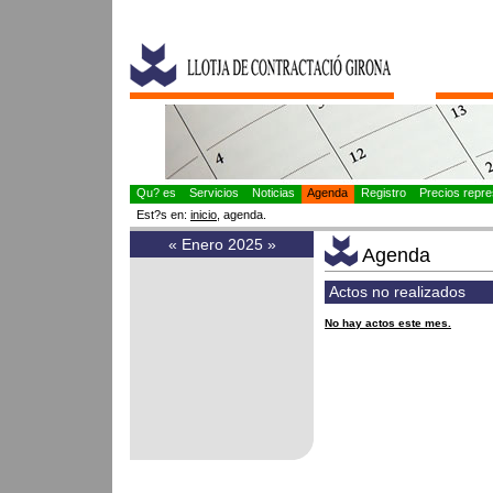
Qu? es
Servicios
Noticias
Agenda
Registro
Precios repres
Est?s en:
inicio
, agenda.
«
Enero 2025
»
Agenda
Actos no realizados
No hay actos este mes.