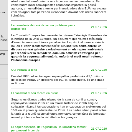
nivell mundial, s'enfronten a una incertesa sense precedents. Per
comprendre millor com aquestes condicions impacten la gestió
agrícola, un estudi dut a terme per investigadors dels EUA, va avaluar
com els agricultors perceben i reaccionen davant dels riscos financers
tura
i climàtics.
La ramaderia deixarà de ser un problema per a
21.07.2026
Brussel·les
La Comissió Europea ha presentat la primera Estratègia Ramadera de
 la
la història de la Unió Europea, un document que va molt més enllà
tensiva
d'anunciar mesures futures per al sector. La principal transcendència
rau en el canvi d'enfocament polític:
Brussel·les deixa enrere un
discurs centrat gairebé exclusivament en els reptes ambientals
per reconèixer la ramaderia com una activitat estratègica per
camp
garantir la seguretat alimentària, enfortir el medi rural i reforçar
l'autonomia europea.
Qui treballa la terra
21.07.2026
Des del 1985, el sector agrari espanyol ha perdut més d'1,1 milions
de llocs de treball, un descens del 60,7%. Sens dubte, és una dada
molt dura.
El conill bat el seu rècord en preus
21.07.2026
Segons les últimes dades el preu de la carn de conill al comerç
espanyol va tancar 2025 en un màxim històric de 2,506 €/kg de
cotització mitjana i les exportacions han encadenat un creixement del
15% en el primer quadrimestre de 2026. Les dades s'han posat sobre
la taula a la reunió sectorial futura normativa comunitària de benestar
animal pot tenir sobre la viabilitat de les granges.
El paper essencial de l'agricultura i la ramaderia familiar
21.07.2026
per prevenir incendis