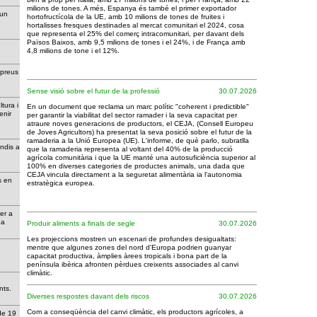
milions de tones. A més, Espanya és també el primer exportador
 un
hortofructícola de la UE, amb 10 milions de tones de fruites i
s
hortalisses fresques destinades al mercat comunitari el 2024, cosa
que representa el 25% del comerç intracomunitari, per davant dels
Països Baixos, amb 9,5 milions de tones i el 24%, i de França amb
4,8 milions de tone i el 12%.
 preus
Sense visió sobre el futur de la professió
30.07.2026
ltura i
En un document que reclama un marc polític "coherent i predictible"
enir
per garantir la viabilitat del sector ramader i la seva capacitat per
atraure noves generacions de productors, el CEJA, (Consell Europeu
de Joves Agricultors) ha presentat la seva posició sobre el futur de la
ramaderia a la Unió Europea (UE). L'informe, de què parlo, subratlla
endis a
que la ramaderia representa al voltant del 40% de la producció
agrícola comunitària i que la UE manté una autosuficiència superior al
100% en diverses categories de productes animals, una dada que
CEJA vincula directament a la seguretat alimentària ia l'autonomia
s en
estratègica europea.
per a
opea
Produir aliments a finals de segle
30.07.2026
Les projeccions mostren un escenari de profundes desigualtats:
mentre que algunes zones del nord d'Europa podrien guanyar
capacitat productiva, àmplies àrees tropicals i bona part de la
península ibèrica afronten pèrdues creixents associades al canvi
climàtic.
ments.
Diverses respostes davant dels riscos
30.07.2026
Com a conseqüència del canvi climàtic, els productors agrícoles, a
de 19