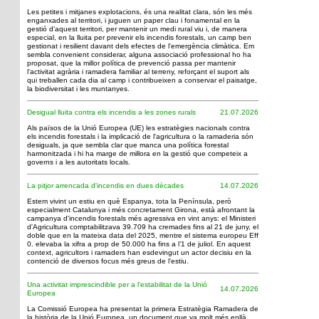
Les petites i mitjanes explotacions, és una realitat clara, són les més
enganxades al territori, i juguen un paper clau i fonamental en la
gestió d'aquest territori, per mantenir un medi rural viu i, de manera
especial, en la lluita per prevenir els incendis forestals, un camp ben
gestionat i resilient davant dels efectes de l'emergència climàtica. Em
sembla convenient considerar, alguna associació professional ho ha
proposat, que la millor política de prevenció passa per mantenir
l'activitat agrària i ramadera familiar al terreny, reforçant el suport als
qui treballen cada dia al camp i contribueixen a conservar el paisatge,
la biodiversitat i les muntanyes.
Desigual lluita contra els incendis a les zones rurals
21.07.2026
Als països de la Unió Europea (UE) les estratègies nacionals contra
els incendis forestals i la implicació de l'agricultura o la ramaderia són
desiguals, ja que sembla clar que manca una política forestal
harmonitzada i hi ha marge de millora en la gestió que competeix a
governs i a les autoritats locals.
La pitjor arrencada d'incendis en dues dècades
14.07.2026
Estem vivint un estiu en què Espanya, tota la Península, però
especialment Catalunya i més concretament Girona, està afrontant la
campanya d'incendis forestals més agressiva en vint anys: el Ministeri
d'Agricultura comptabilitzava 39.709 ha cremades fins al 21 de juny, el
doble que en la mateixa data del 2025, mentre el sistema europeu Eff
0. elevaba la xifra a prop de 50.000 ha fins a l’1 de juliol. En aquest
context, agricultors i ramaders han esdevingut un actor decisiu en la
contenció de diversos focus més greus de l'estiu.
Una activitat imprescindible per a l'estabilitat de la Unió
14.07.2026
Europea
La Comissió Europea ha presentat la primera Estratègia Ramadera de
la història de la Unió Europea, un document que va molt més enllà