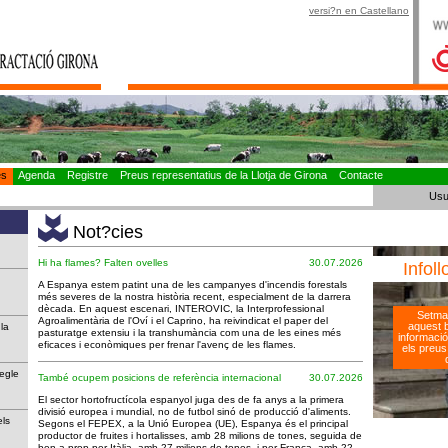
versi?n en Castellano
es
Agenda
Registre
Preus representatius de la Llotja de Girona
Contacte
Usu
Not?cies
es
Hi ha flames? Falten ovelles
30.07.2026
Infoll
A Espanya estem patint una de les campanyes d'incendis forestals
més severes de la nostra història recent, especialment de la darrera
dècada. En aquest escenari, INTEROVIC, la Interprofessional
Setma
Agroalimentària de l'Oví i el Caprino, ha reivindicat el paper del
aquest bu
 la
pasturatge extensiu i la transhumància com una de les eines més
informació
eficaces i econòmiques per frenar l'avenç de les flames.
els preus 
segle
També ocupem posicions de referència internacional
30.07.2026
El sector hortofructícola espanyol juga des de fa anys a la primera
divisió europea i mundial, no de futbol sinó de producció d'aliments.
els
Segons el FEPEX, a la Unió Europea (UE), Espanya és el principal
productor de fruites i hortalisses, amb 28 milions de tones, seguida de
ben a prop per Itàlia, amb 27 milions de tones, i per França, amb 22