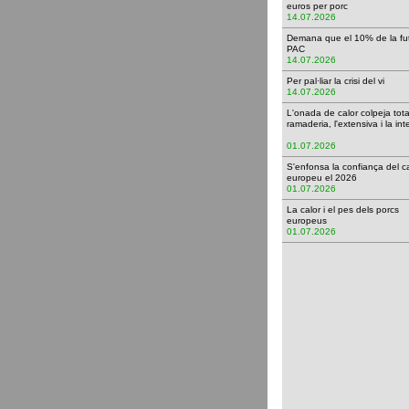
euros per porc
14.07.2026
Demana que el 10% de la fu
PAC
14.07.2026
Per pal·liar la crisi del vi
14.07.2026
L'onada de calor colpeja tota
ramaderia, l'extensiva i la in
01.07.2026
S'enfonsa la confiança del 
europeu el 2026
01.07.2026
La calor i el pes dels porcs
europeus
01.07.2026