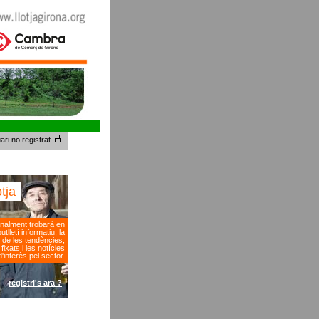
ari no registrat
otja
nalment trobarà en
tlletí informatiu, la
 de les tendències,
fixats i les notícies
d'interès pel sector.
registri's ara ?