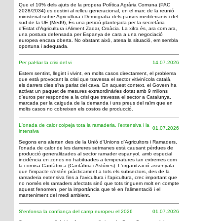
Que el 10% dels ajuts de la propera Política Agrària Comuna (PAC
2028/2034) es destini al relleu generacional, en el marc de la reunió
ministerial sobre Agricultura i Demografia dels països mediterranis i del
sud de la UE (Med9), És una petició plantejada per la secretària
d'Estat d'Agricultura i Aliment Zadar, Croàcia. La xifra és, ara com ara,
una postura defensada per Espanya de cara a una negociació
europea encara oberta. No obstant això, atesa la situació, em sembla
oportuna i adequada.
Per pal·liar la crisi del vi
14.07.2026
Estem sentint, llegint i vivint, en molts casos directament, el problema
que està provocant la crisi que travessa el sector vitivinícola català,
els darrers dies s'ha parlat del cava. En aquest context, el Govern ha
activat un paquet de mesures extraordinàries dotat amb 9 milions
d'euros per respondre a la crisi que travessa el sector a Catalunya,
marcada per la caiguda de la demanda i uns preus del raïm que en
molts casos no cobreixen els costos de producció.
L'onada de calor colpeja tota la ramaderia, l'extensiva i la
01.07.2026
intensiva
Segons ens alerten des de la Unió d'Unions d'Agricultors i Ramaders,
l'onada de calor de les darreres setmanes està causant pèrdues de
producció generalitzades al sector ramader espanyol, amb especial
incidència en zones no habituades a temperatures tan extremes com
la cornisa Cantàbrica (Cantàbria i Astúries). L'organització assenyala
que l'impacte s'estén pràcticament a tots els subsectors, des de la
ramaderia extensiva fins a l'avicultura i l'apicultura, crec important que
no només els ramaders afectats sinó que tots tinguem molt en compte
aquest fenomen, per la importància que té en l'alimentació i el
manteniment del medi ambient.
S'enfonsa la confiança del camp europeu el 2026
01.07.2026