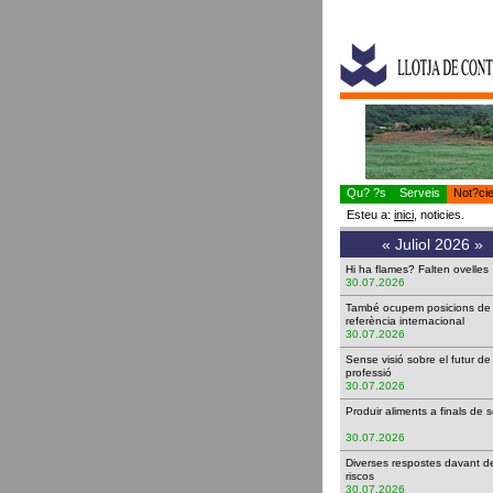
Qu? ?s
Serveis
Not?ci
Esteu a:
inici
, noticies.
«
Juliol 2026
»
Hi ha flames? Falten ovell
30.07.2026
També ocupem posicions de
referència internacional
30.07.2026
Sense visió sobre el futur de
professió
30.07.2026
Produir aliments a finals de 
30.07.2026
Diverses respostes davant d
riscos
30.07.2026