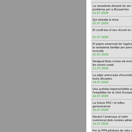
La ramaderia deixarà de ser
problema per a Brussel·le
21.07.2026
Qui treballa la terra
21.07.2026
El conill bat el seu rècord en
21.07.2026
El paper essencial de l'agricu
la ramaderia familiar per prev
incendis
21.07.2026
Desigual lluita contra els inc
les zones rurals
21.07.2026
La pitjor arrencada d'incendi
dues dècades
14.07.2026
Una activitat imprescindible 
l'estabilitat de la Unió Eur
14.07.2026
La futura PAC i el relleu
generacional
14.07.2026
Davant l´amenaça al valor
nutricional dels nostres ali
14.07.2026
Per la PPA pèrdues de més 