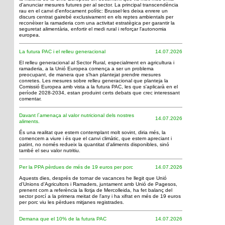
d'anunciar mesures futures per al sector. La principal transcendència
rau en el canvi d'enfocament polític: Brussel·les deixa enrere un
discurs centrat gairebé exclusivament en els reptes ambientals per
reconèixer la ramaderia com una activitat estratègica per garantir la
seguretat alimentària, enfortir el medi rural i reforçar l'autonomia
europea.
La futura PAC i el relleu generacional
14.07.2026
El relleu generacional al Sector Rural, especialment en agricultura i
ramaderia, a la Unió Europea comença a ser un problema
preocupant, de manera que s'han plantejat prendre mesures
conretes. Les mesures sobre relleu generacional que planteja la
Comissió Europea amb vista a la futura PAC, les que s'aplicarà en el
període 2028-2034, estan produint certs debats que crec interessant
comentar.
Davant l´amenaça al valor nutricional dels nostres
14.07.2026
aliments.
És una realitat que estem contemplant molt sovint, diria més, la
comencem a viure i és que el canvi climàtic, que estem apreciant i
patint, no només redueix la quantitat d'aliments disponibles, sinó
també el seu valor nutritiu.
Per la PPA pèrdues de més de 19 euros per porc
14.07.2026
Aquests dies, després de tornar de vacances he llegit que Unió
d'Unions d'Agricultors i Ramaders, juntament amb Unió de Pagesos,
prenent com a referència la llotja de Mercolleida, ha fet balanç del
sector porcí a la primera meitat de l'any i ha xifrat en més de 19 euros
per porc viu les pèrdues mitjanes registrades.
Demana que el 10% de la futura PAC
14.07.2026