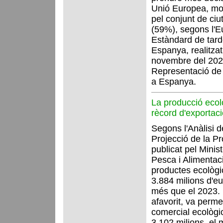
Unió Europea, mol
pel conjunt de ci
(59%), segons l'
Estàndard de tard
Espanya, realitzat
novembre del 2025
Representació de
a Espanya.
La producció ecol
rècord d'exportac
Segons l'Anàlisi d
Projecció de la P
publicat pel Minist
Pesca i Alimentac
productes ecològic
3.884 milions d'e
més que el 2023. 
afavorit, va perme
comercial ecològic
3.102 milions, el 