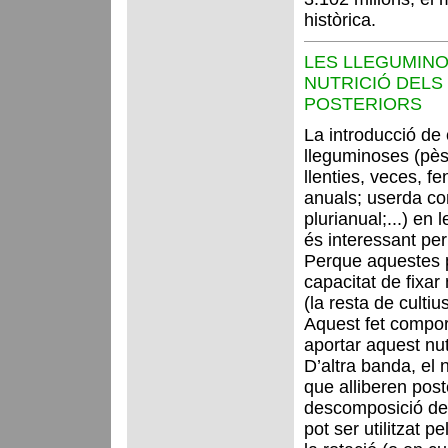
històrica.
LES LLEGUMINO
NUTRICIÓ DELS
POSTERIORS
La introducció de 
lleguminoses (pèso
llenties, veces, f
anuals; userda co
plurianual;...) en 
és interessant per
Perque aquestes p
capacitat de fixar
(la resta de cultiu
Aquest fet compor
aportar aquest nut
D’altra banda, el n
que alliberen pos
descomposició de le
pot ser utilitzat p