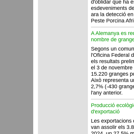
d'oblidar que ha e
esdeveniments de
ara la detecció en
Peste Porcina Afr
A Alemanya es red
nombre de grange
Segons un comuni
l'Oficina Federal d
els resultats pre
el 3 de novembre 
15.220 granges p
Això representa u
2,7% (-430 grang
l'any anterior.
Producció ecològ
d'exportació
Les exportacions 
van assolir els 3.
2024, un 27,5% m