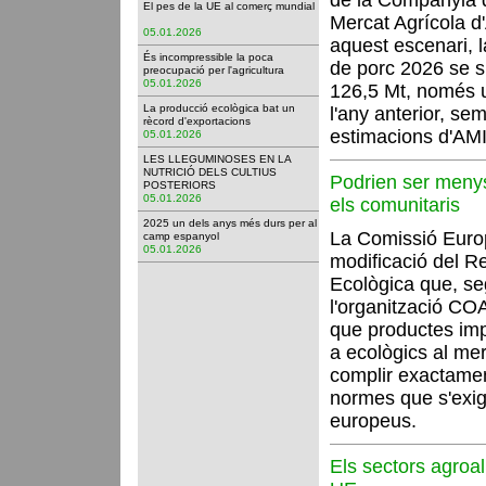
de la Companyia d
El pes de la UE al comerç mundial
Mercat Agrícola d
05.01.2026
aquest escenari, 
És incompressible la poca
de porc 2026 se si
preocupació per l'agricultura
05.01.2026
126,5 Mt, només 
La producció ecològica bat un
l'any anterior, se
rècord d'exportacions
estimacions d'AMI
05.01.2026
LES LLEGUMINOSES EN LA
NUTRICIÓ DELS CULTIUS
Podrien ser meny
POSTERIORS
05.01.2026
els comunitaris
2025 un dels anys més durs per al
La Comissió Europ
camp espanyol
05.01.2026
modificació del R
Ecològica que, se
l'organització CO
que productes im
a ecològics al me
complir exactamen
normes que s'exig
europeus.
Els sectors agroal