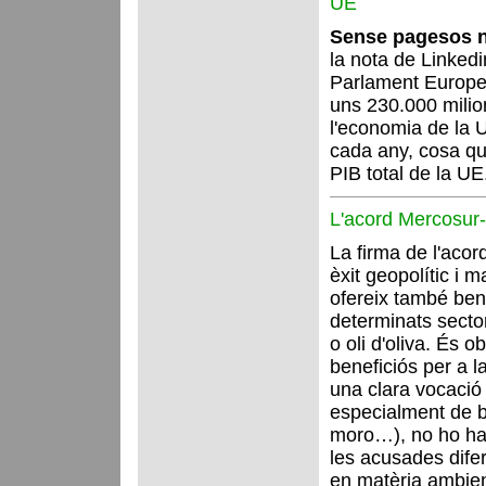
UE
Sense pagesos n
la nota de Linkedi
Parlament Europeu
uns 230.000 milio
l'economia de la 
cada any, cosa qu
PIB total de la UE
L'acord Mercosur
La firma de l'aco
èxit geopolític i
ofereix també bene
determinats secto
o oli d'oliva. És 
beneficiós per a la
una clara vocació
especialment de bo
moro…), no ho hau
les acusades dife
en matèria ambien