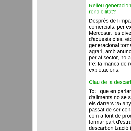
Relleu generacio
rendibilitat?
Després de l'impa
comercials, per e
Mercosur, les div
d'aquests dies, etc
generacional torna
agrari, amb anunc
per al sector, no a
fre: la manca de re
explotacions.
Clau de la descarb
Tot i que en parla
d'aliments no se s
els darrers 25 an
passat de ser co
com a font de pro
formar part d'estr
descarbonització i