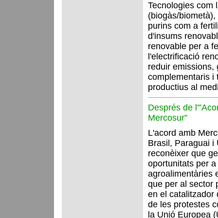
Tecnologies com l
(biogàs/biometà), 
purins com a fertil
d'insums renovab
renovable per a fer
l'electrificació re
reduir emissions,
complementaris i 
productius al medi
Després de l'”Ac
Mercosur”
L'acord amb Merco
Brasil, Paraguai i
reconèixer que g
oportunitats per 
agroalimentàries 
que per al sector 
en el catalitzador
de les protestes c
la Unió Europea (