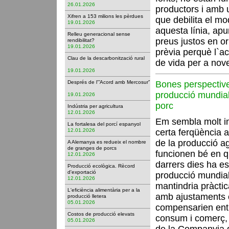
26.01.2026
productors i amb 
Xifren a 153 milions les pèrdues
que debilita el mo
19.01.2026
aquesta línia, apu
Relleu generacional sense
preus justos en o
rendibilitat?
19.01.2026
prèvia perquè l`ac
Clau de la descarbonització rural
de vida per a nov
19.01.2026
Després de l'”Acord amb Mercosur”
Bones perspective
producció mundial
19.01.2026
porc
Indústria per agricultura
12.01.2026
Em sembla molt i
La fortalesa del porcí espanyol
12.01.2026
certa ferqüència 
de la producció a
A Alemanya es redueix el nombre
de granges de porcs
funcionen bé en q
12.01.2026
darrers dies ha es
Producció ecològica. Rècord
d'exportació
producció mundial
12.01.2026
mantindria pràcti
L'eficiència alimentària per a la
amb ajustaments 
producció lletera
05.01.2026
compensarien entr
Costos de producció elevats
consum i comerç,
05.01.2026