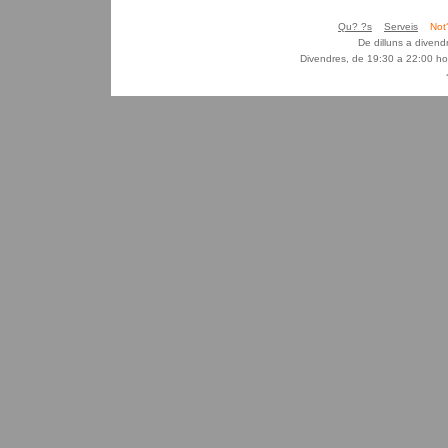
Qu? ?s
Serveis
Not
De dilluns a diven
Divendres, de 19:30 a 22:00 ho