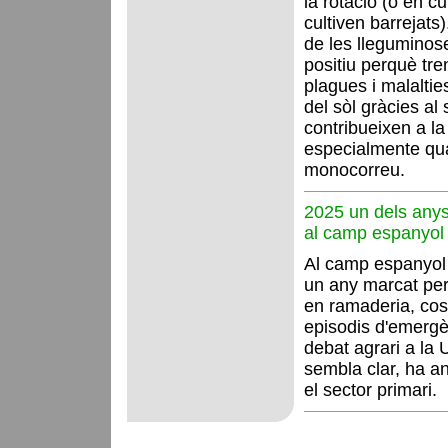
la rotació (o en cu
cultiven barrejats)
de les lleguminos
positiu perquè tre
plagues i malalties
del sòl gràcies al 
contribueixen a la 
especialmente qua
monocorreu.
2025 un dels any
al camp espanyol
Al camp espanyol
un any marcat per
en ramaderia, cos
episodis d'emergèn
debat agrari a la
sembla clar, ha a
el sector primari.