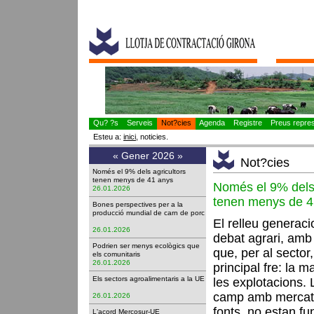
Qu? ?s
Serveis
Not?cies
Agenda
Registre
Preus represe
Esteu a:
inici
, noticies.
«
Gener 2026
»
Not?cies
Només el 9% dels agricultors
tenen menys de 41 anys
Només el 9% dels 
26.01.2026
tenen menys de 4
Bones perspectives per a la
producció mundial de carn de porc
El relleu generaci
26.01.2026
debat agrari, amb
Podrien ser menys ecològics que
que, per al sector
els comunitaris
26.01.2026
principal fre: la m
Els sectors agroalimentaris a la UE
les explotacions. 
camp amb mercats
26.01.2026
fonts, no estan fu
L'acord Mercosur-UE