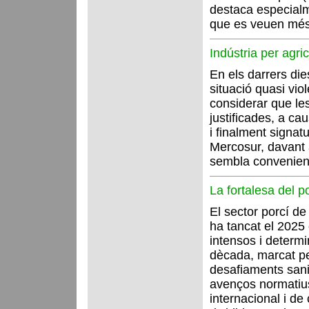
destaca especialm
que es veuen mé
Indústria per agric
En els darrers di
situació quasi vio
considerar que le
justificades, a ca
i finalment signat
Mercosur, davant 
sembla convenient
La fortalesa del p
El sector porcí d
ha tancat el 202
intensos i determi
dècada, marcat pe
desafiaments sanit
avenços normatius 
internacional i d