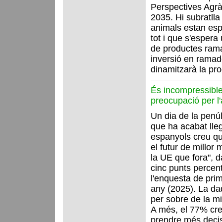
Perspectives Agrà
2035. Hi subratll
animals estan es
tot i que s'esper
de productes ram
inversió en ramade
dinamitzarà la pro
És incompressible
preocupació per l'
Un dia de la penú
que ha acabat lle
espanyols creu que
el futur de millor
la UE que fora", 
cinc punts percen
l'enquesta de pri
any (2025). La dad
per sobre de la m
A més, el 77% cre
prendre més decisi