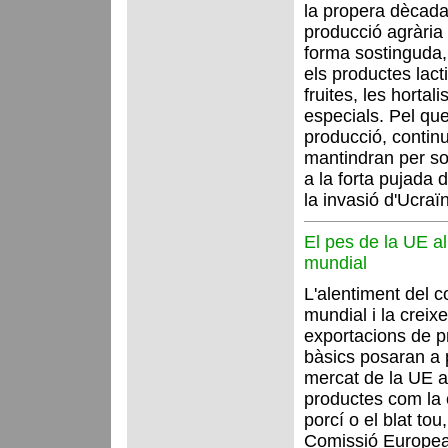
la propera dècada,
producció agrària
forma sostinguda, 
els productes lact
fruites, les hortali
especials. Pel que
producció, continu
mantindran per sob
a la forta pujada 
la invasió d'Ucraï
El pes de la UE a
mundial
L'alentiment del 
mundial i la creix
exportacions de p
bàsics posaran a 
mercat de la UE a 
productes com la 
porcí o el blat to
Comissió Europea