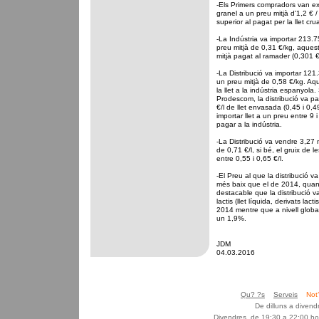
-Els Primers compradors van ex
granel a un preu mitjà d'1,2 € 
superior al pagat per la llet cru
-La Indústria va importar 213.7
preu mitjà de 0,31 €/kg, aques
mitjà pagat al ramader (0,301 €
-La Distribució va importar 121
un preu mitjà de 0,58 €/kg. Aq
la llet a la indústria espanyol
Prodescom, la distribució va pa
€/l de llet envasada (0,45 i 0,49
importar llet a un preu entre 9 
pagar a la indústria.
-La Distribució va vendre 3,27 mi
de 0,71 €/l, si bé, el gruix de 
entre 0,55 i 0,65 €/l.
-El Preu al que la distribució v
més baix que el de 2014, quan 
destacable que la distribució va
lactis (llet líquida, derivats la
2014 mentre que a nivell global
un 1,9%.
JDM
04.03.2016
Qu? ?s
Serveis
Not
De dilluns a diven
Divendres, de 19:30 a 22:00 ho