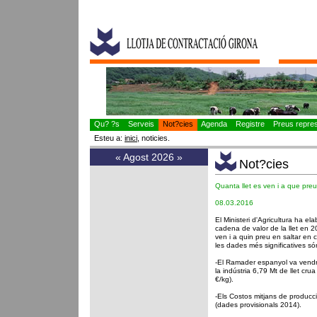
Qu? ?s
Serveis
Not?cies
Agenda
Registre
Preus represe
Esteu a:
inici
, noticies.
«
Agost 2026
»
Not?cies
Quanta llet es ven i a que pr
08.03.2016
El Ministeri d'Agricultura ha el
cadena de valor de la llet en 2
ven i a quin preu en saltar en
les dades més significatives só
-El Ramader espanyol va vendr
la indústria 6,79 Mt de llet cru
€/kg).
-Els Costos mitjans de producció
(dades provisionals 2014).