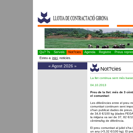
Qu? ?s
Serveis
Not?cies
Agenda
Registre
Preus represe
Esteu a:
inici
, noticies.
«
Agost 2026
»
Not?cies
La llet continua sent més bara
04.10.2013
Preu de la llet: més de 3 cènt
el comunitari
Les diferències entre el preu m
comunitari continuen sent import
s'han publicat dades de preus
de 34,6 €/100 kg (dades FEGA)
la mitjana va ser de 37, 82 €/
cèntims/kg de diferència.
El preu comunitari al juliol s'
un any (+5,32 €/100 kg). El pr