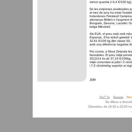
menor quantia (+4,4 €/100 kg).
De les empreses analitzades per
al mes de juny ha estat l'estabil
holandeses Firesland Campina 
alemanya Müller) o l'augment d
Bongrain, Danone, Lactalis i S
belga Milcobel).
Als EUA, el preu està molt més b
Espanya. S'ha reduït gairebé 1
32,61 €/100 kg (llet classe III).
amb una diferència negativa de
Per contra, a Nova Zelanda les
favorables. El preu mitjà previ
2013/14 és de 37,24 €/100kg, q
mitjà comunitari al juliol i 3 cè
i 7,5 cèntims/kg superior al regi
JDM
Qu? ?s
Serveis
Not
De dilluns a diven
Divendres, de 19:30 a 22:00 ho