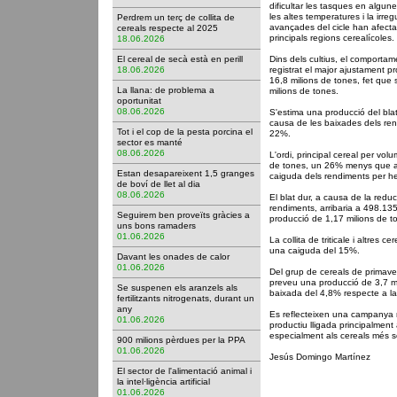
dificultar les tasques en algun
les altes temperatures i la irre
Perdrem un terç de collita de
avançades del cicle han afectat
cereals respecte al 2025
principals regions cerealícoles.
18.06.2026
El cereal de secà està en perill
Dins dels cultius, el comportame
18.06.2026
registrat el major ajustament p
16,8 milions de tones, fet que
La llana: de problema a
milions de tones.
oportunitat
08.06.2026
S'estima una producció del blat
causa de les baixades dels ren
Tot i el cop de la pesta porcina el
22%.
sector es manté
08.06.2026
L'ordi, principal cereal per vol
de tones, un 26% menys que a 
Estan desapareixent 1,5 granges
caiguda dels rendiments per h
de boví de llet al dia
08.06.2026
El blat dur, a causa de la reduc
rendiments, arribaria a 498.13
Seguirem ben proveïts gràcies a
producció de 1,17 milions de t
uns bons ramaders
01.06.2026
La collita de triticale i altres 
una caiguda del 15%.
Davant les onades de calor
01.06.2026
Del grup de cereals de primaver
preveu una producció de 3,7 m
Se suspenen els aranzels als
baixada del 4,8% respecte a la
fertilitzants nitrogenats, durant un
any
Es reflecteixen una campanya
01.06.2026
productiu lligada principalment
especialment als cereals més sen
900 milions pèrdues per la PPA
01.06.2026
Jesús Domingo Martínez
El sector de l'alimentació animal i
la intel·ligència artificial
01.06.2026