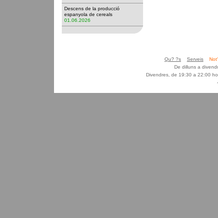
Descens de la producció
espanyola de cereals
01.06.2026
Qu? ?s
Serveis
Not
De dilluns a diven
Divendres, de 19:30 a 22:00 ho