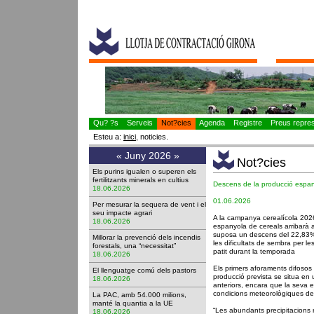
Qu? ?s
Serveis
Not?cies
Agenda
Registre
Preus represe
Esteu a:
inici
, noticies.
«
Juny 2026
»
Not?cies
Els purins igualen o superen els
fertilitzants minerals en cultius
Descens de la producció espan
18.06.2026
01.06.2026
Per mesurar la sequera de vent i el
seu impacte agrari
A la campanya cerealícola 202
18.06.2026
espanyola de cereals arribarà 
suposa un descens del 22,83% r
Millorar la prevenció dels incendis
les dificultats de sembra per le
forestals, una “necessitat”
patit durant la temporada
18.06.2026
Els primers aforaments difosos
El llenguatge comú dels pastors
producció prevista se situa en 
18.06.2026
anteriors, encara que la seva e
condicions meteorològiques de
La PAC, amb 54.000 milions,
manté la quantia a la UE
“Les abundants precipitacions 
18.06.2026