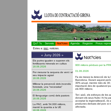
Qu? ?s
Serveis
Not?cies
Agenda
Registre
Preus represe
Esteu a:
inici
, noticies.
«
Juny 2026
»
Not?cies
Els purins igualen o superen els
fertilitzants minerals en cultius
900 milions pèrdues per la PP
18.06.2026
01.06.2026
Per mesurar la sequera de vent i el
seu impacte agrari
Fa sis mesos la detecció de la
18.06.2026
Barcelona. Durant aquest períod
30% anual, mentre més de 30 p
Millorar la prevenció dels incendis
importació des de qualsevol p
forestals, una “necessitat”
els 900 milions;
18.06.2026
Tot i això, els esforços de les 
El llenguatge comú dels pastors
donant els seus fruits i hi ha
18.06.2026
acceptat la regionalització, és 
productes derivats del porc si
La PAC, amb 54.000 milions,
afectada.
manté la quantia a la UE
18.06.2026