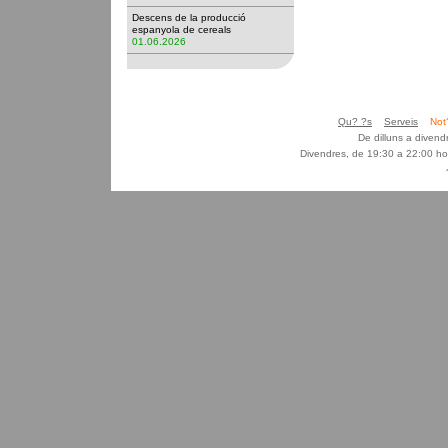
Descens de la producció
espanyola de cereals
01.06.2026
Qu? ?s
Serveis
Not
De dilluns a diven
Divendres, de 19:30 a 22:00 ho