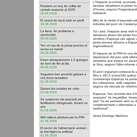
L?impacte econòmic acumulat 
declarar oficialment el primer 
Perdrem un terç de collita de
d?euros, segons l?organització
cereals respecte al 2025
estimació.
18.06.2026
El cereal de secà està en perill
Més de la meitat d'aquestes pèr
18.06.2026
indústria del porcí de Cataluny
La llana: de problema a
Tot i això, l'impacte seria mol
oportunitat
setmanes abans del primer focu
08.06.2026
vendes) i Espanya van signar 
pesta porcina africana a Espan
Tot i el cop de la pesta porcina el
regionalització.
sector es manté
08.06.2026
El impacte de la PPA és una de
depreciació del porc amb alt
Estan desapareixent 1,5 granges
ramadera que estava en ascens 
de boví de llet al dia
la Xina, segons l'últim informe 
08.06.2026
El porcí espanyol cotitzava fa
Seguirem ben proveïts gràcies a
(fins a 181,5 euros/100 quilos
uns bons ramaders
contratemps Espanya ha prota
01.06.2026
les cotitzacions, amb caigudes
segons els mercats de referènc
Davant les onades de calor
01.06.2026
Espanya, han recordat des d'A
avançats" de traçabilitat, bioseg
Se suspenen els aranzels als
això "ha de permetre obrir un
fertilitzants nitrogenats, durant un
complementaris o alternatius a l
any
tradicional".
01.06.2026
Jesús Domingo Martínez
900 milions pèrdues per la PPA
01.06.2026
El sector de l'alimentació animal i
la intel·ligència artificial
01.06.2026