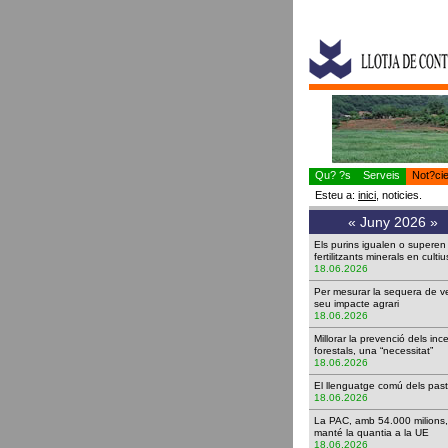
Qu? ?s
Serveis
Not?ci
Esteu a:
inici
, noticies.
«
Juny 2026
»
Els purins igualen o superen
fertilitzants minerals en cul
18.06.2026
Per mesurar la sequera de ve
seu impacte agrari
18.06.2026
Millorar la prevenció dels inc
forestals, una “necessitat”
18.06.2026
El llenguatge comú dels p
18.06.2026
La PAC, amb 54.000 milions,
manté la quantia a la UE
18.06.2026