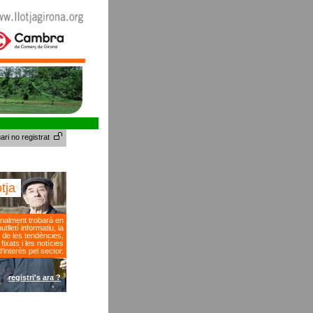
ari no registrat
otja
nalment trobarà en
tlletí informatiu, la
 de les tendències,
fixats i les notícies
d'interès pel sector.
registri's ara ?