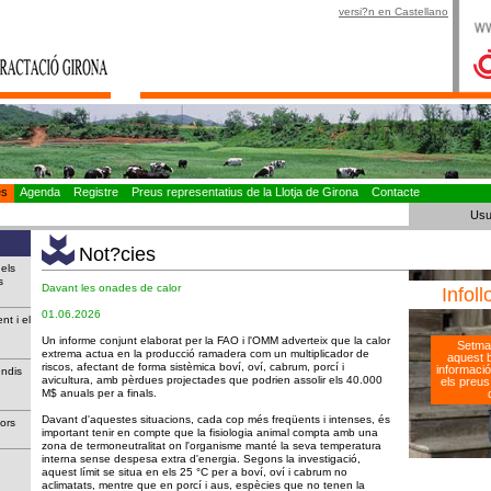
versi?n en Castellano
es
Agenda
Registre
Preus representatius de la Llotja de Girona
Contacte
Usu
Not?cies
 els
tius
Davant les onades de calor
Infoll
01.06.2026
nt i el
Un informe conjunt elaborat per la FAO i l'OMM adverteix que la calor
Setma
extrema actua en la producció ramadera com un multiplicador de
aquest bu
riscos, afectant de forma sistèmica boví, oví, cabrum, porcí i
informació
endis
avicultura, amb pèrdues projectades que podrien assolir els 40.000
els preus 
M$ anuals per a finals.
Davant d'aquestes situacions, cada cop més freqüents i intenses, és
astors
important tenir en compte que la fisiologia animal compta amb una
zona de termoneutralitat on l'organisme manté la seva temperatura
interna sense despesa extra d'energia. Segons la investigació,
aquest límit se situa en els 25 °C per a boví, oví i cabrum no
aclimatats, mentre que en porcí i aus, espècies que no tenen la