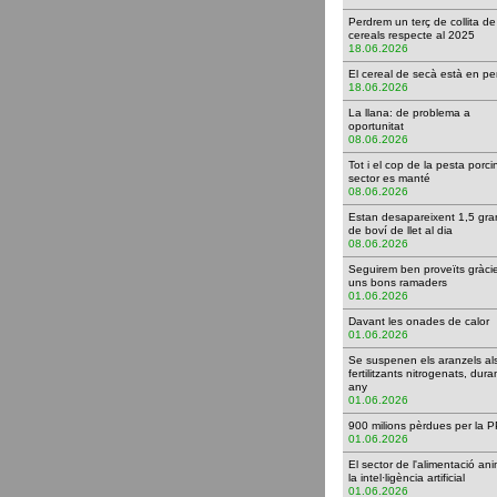
Perdrem un terç de collita de
cereals respecte al 2025
18.06.2026
El cereal de secà està en p
18.06.2026
La llana: de problema a
oportunitat
08.06.2026
Tot i el cop de la pesta porci
sector es manté
08.06.2026
Estan desapareixent 1,5 gr
de boví de llet al dia
08.06.2026
Seguirem ben proveïts gràci
uns bons ramaders
01.06.2026
Davant les onades de calo
01.06.2026
Se suspenen els aranzels al
fertilitzants nitrogenats, dura
any
01.06.2026
900 milions pèrdues per l
01.06.2026
El sector de l'alimentació ani
la intel·ligència artificial
01.06.2026