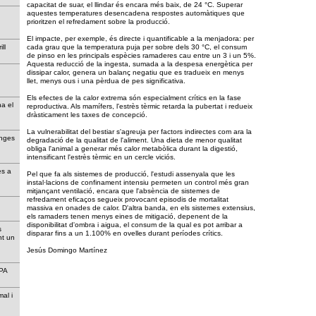
capacitat de suar, el llindar és encara més baix, de 24 °C. Superar
aquestes temperatures desencadena respostes automàtiques que
prioritzen el refredament sobre la producció.
El impacte, per exemple, és directe i quantificable a la menjadora: per
erill
cada grau que la temperatura puja per sobre dels 30 °C, el consum
de pinso en les principals espècies ramaderes cau entre un 3 i un 5%.
Aquesta reducció de la ingesta, sumada a la despesa energètica per
dissipar calor, genera un balanç negatiu que es tradueix en menys
llet, menys ous i una pèrdua de pes significativa.
Els efectes de la calor extrema són especialment crítics en la fase
na el
reproductiva. Als mamífers, l'estrès tèrmic retarda la pubertat i redueix
dràsticament les taxes de concepció.
La vulnerabilitat del bestiar s'agreuja per factors indirectes com ara la
anges
degradació de la qualitat de l'aliment. Una dieta de menor qualitat
obliga l'animal a generar més calor metabòlica durant la digestió,
intensificant l'estrès tèrmic en un cercle viciós.
es a
Pel que fa als sistemes de producció, l'estudi assenyala que les
instal·lacions de confinament intensiu permeten un control més gran
mitjançant ventilació, encara que l'absència de sistemes de
refredament eficaços segueix provocant episodis de mortalitat
r
massiva en onades de calor. D'altra banda, en els sistemes extensius,
els ramaders tenen menys eines de mitigació, depenent de la
disponibilitat d'ombra i aigua, el consum de la qual es pot arribar a
s
disparar fins a un 1.100% en ovelles durant períodes crítics.
nt un
Jesús Domingo Martínez
a PPA
mal i