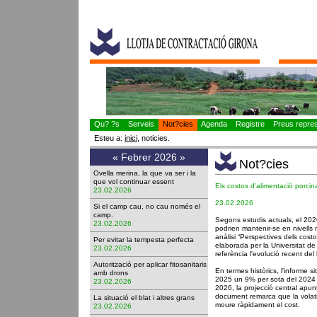
Qu? ?s
Serveis
Not?cies
Agenda
Registre
Preus represe
Esteu a:
inici
, noticies.
«
Febrer 2026
»
Not?cies
Ovella merina, la que va ser i la
que vol continuar essent
Els costos d'alimentació porci
23.02.2026
23.02.2026
Si el camp cau, no cau només el
camp.
Segons estudis actuals, el 202
23.02.2026
podrien mantenir-se en nivells m
anàlisi “Perspectives dels cost
Per evitar la tempesta perfecta
elaborada per la Universitat d
23.02.2026
referència l'evolució recent del 
Autorització per aplicar fitosanitaris
En termes històrics, l'informe s
amb drons
2025 un 9% per sota del 2024 
23.02.2026
2026, la projecció central apunt
document remarca que la volatil
La situació el blat i altres grans
moure ràpidament el cost.
23.02.2026