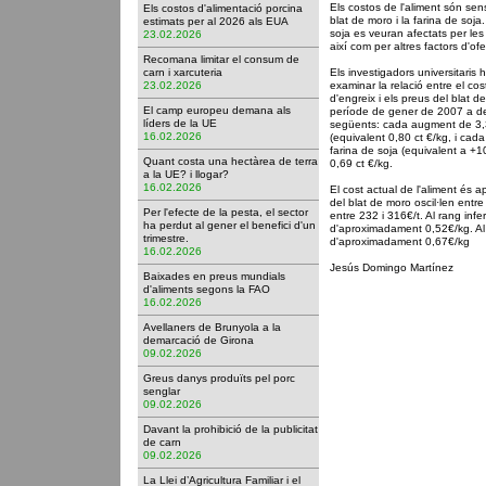
Els costos de l'aliment són sens
Els costos d'alimentació porcina
blat de moro i la farina de soja.
estimats per al 2026 als EUA
soja es veuran afectats per les
23.02.2026
així com per altres factors d'of
Recomana limitar el consum de
carn i xarcuteria
Els investigadors universitaris h
23.02.2026
examinar la relació entre el cos
d'engreix i els preus del blat de
El camp europeu demana als
període de gener de 2007 a de
líders de la UE
següents: cada augment de 3,3
16.02.2026
(equivalent 0,80 ct €/kg, i cad
farina de soja (equivalent a +10
Quant costa una hectàrea de terra
0,69 ct €/kg.
a la UE? i llogar?
16.02.2026
El cost actual de l'aliment és
del blat de moro oscil·len entre 
Per l'efecte de la pesta, el sector
entre 232 i 316€/t. Al rang infer
ha perdut al gener el benefici d'un
d'aproximadament 0,52€/kg. Al r
trimestre.
d'aproximadament 0,67€/kg
16.02.2026
Jesús Domingo Martínez
Baixades en preus mundials
d'aliments segons la FAO
16.02.2026
Avellaners de Brunyola a la
demarcació de Girona
09.02.2026
Greus danys produïts pel porc
senglar
09.02.2026
Davant la prohibició de la publicitat
de carn
09.02.2026
La Llei d’Agricultura Familiar i el