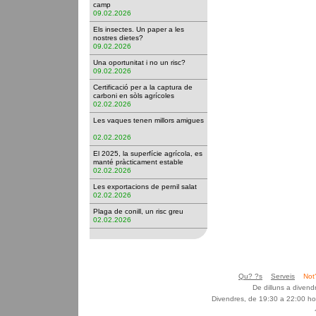
camp
09.02.2026
Els insectes. Un paper a les
nostres dietes?
09.02.2026
Una oportunitat i no un risc?
09.02.2026
Certificació per a la captura de
carboni en sòls agrícoles
02.02.2026
Les vaques tenen millors amigues
02.02.2026
El 2025, la superfície agrícola, es
manté pràcticament estable
02.02.2026
Les exportacions de pernil salat
02.02.2026
Plaga de conill, un risc greu
02.02.2026
Qu? ?s
Serveis
Not
De dilluns a diven
Divendres, de 19:30 a 22:00 ho