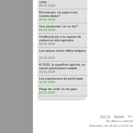
camp
09.02.2026
Els insectes. Un paper a les
nostres dietes?
09.02.2026
Una oportunitat i no un risc?
09.02.2026
Certificació per a la captura de
carboni en sòls agrícoles
02.02.2026
Les vaques tenen millors amigues
02.02.2026
El 2025, la superfície agrícola, es
manté pràcticament estable
02.02.2026
Les exportacions de pernil salat
02.02.2026
Plaga de conill, un risc greu
02.02.2026
Qu? ?s
Serveis
Not
De dilluns a diven
Divendres, de 19:30 a 22:00 ho