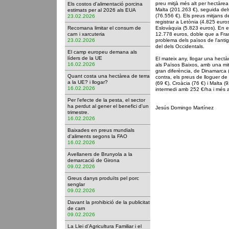
preu mitjà més alt per hectàrea 
Els costos d'alimentació porcina
Malta (201.263 €), seguida del
estimats per al 2026 als EUA
(76.556 €). Els preus mitjans d
23.02.2026
registrar a Letònia (4.825 euros
Recomana limitar el consum de
Eslovàquia (5.823 euros). En e
carn i xarcuteria
12.778 euros, doble que a Fran
23.02.2026
problema dels països de l'antig
del dels Occidentals.
El camp europeu demana als
líders de la UE
El mateix any, llogar una hectà
16.02.2026
als Països Baixos, amb una mit
gran diferència, de Dinamarca (
Quant costa una hectàrea de terra
contra, els preus de lloguer de
a la UE? i llogar?
(69 €), Croàcia (76 €) i Malta (
16.02.2026
intermedi amb 252 €/ha i més a
Per l'efecte de la pesta, el sector
ha perdut al gener el benefici d'un
Jesús Domingo Martínez
trimestre.
16.02.2026
Baixades en preus mundials
d'aliments segons la FAO
16.02.2026
Avellaners de Brunyola a la
demarcació de Girona
09.02.2026
Greus danys produïts pel porc
senglar
09.02.2026
Davant la prohibició de la publicitat
de carn
09.02.2026
La Llei d’Agricultura Familiar i el