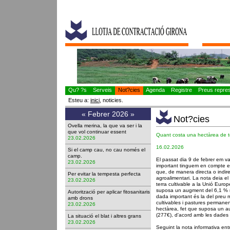
Qu? ?s
Serveis
Not?cies
Agenda
Registre
Preus represe
Esteu a:
inici
, noticies.
«
Febrer 2026
»
Not?cies
Ovella merina, la que va ser i la
que vol continuar essent
Quant costa una hectàrea de te
23.02.2026
16.02.2026
Si el camp cau, no cau només el
camp.
El passat dia 9 de febrer em v
23.02.2026
important tinguem en compte els
que, de manera directa o indir
Per evitar la tempesta perfecta
agroalimentari. La nota deia el
23.02.2026
terra cultivable a la Unió Euro
suposa un augment del 6,1 % r
Autorització per aplicar fitosanitaris
dada important és la del preu m
amb drons
cultivables i pastures permane
23.02.2026
hectàrea, fet que suposa un a
(277€), d'acord amb les dades 
La situació el blat i altres grans
23.02.2026
Seguint la nota informativa ent