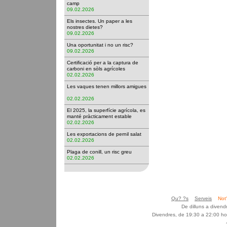
camp
09.02.2026
Els insectes. Un paper a les
nostres dietes?
09.02.2026
Una oportunitat i no un risc?
09.02.2026
Certificació per a la captura de
carboni en sòls agrícoles
02.02.2026
Les vaques tenen millors amigues
02.02.2026
El 2025, la superfície agrícola, es
manté pràcticament estable
02.02.2026
Les exportacions de pernil salat
02.02.2026
Plaga de conill, un risc greu
02.02.2026
Qu? ?s
Serveis
Not
De dilluns a diven
Divendres, de 19:30 a 22:00 ho