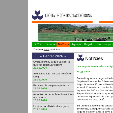
Qu? ?s
Serveis
Not?cies
Agenda
Registre
Preus represe
Esteu a:
inici
, noticies.
«
Febrer 2026
»
Not?cies
Ovella merina, la que va ser i la
que vol continuar essent
Les vaques tenen millors amig
23.02.2026
02.02.2026
Si el camp cau, no cau només el
camp.
Recordo que una vegada l'avi d
23.02.2026
l'explotació em va fer l'observ
tingut la sensació que a l'est
Per evitar la tempesta perfecta
juntes? Contesto, no me he fi
23.02.2026
aquesta intuïció de l'avi no a
Regne Unit ha observat que 
Autorització per aplicar fitosanitaris
preferides i que estar-hi o no
amb drons
situacions de separació.
23.02.2026
En un dels experiments analitz
La situació el blat i altres grans
30 minuts, la freqüència cardía
23.02.2026
vaques estaven amb la seva par