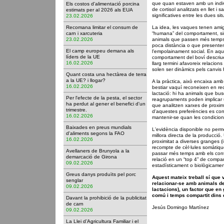
que quan estaven amb un individ
Els costos d'alimentació porcina
de cortisol analitzats en llet i 
estimats per al 2026 als EUA
significatives entre les dues si
23.02.2026
Recomana limitar el consum de
La idea, les vaques tenen amig
carn i xarcuteria
“humana” del comportament, sin
23.02.2026
animals que passen més temps
poca distància o que presenten
El camp europeu demana als
l'empolainament social. En aques
líders de la UE
comportament del boví descriue
16.02.2026
llarg termini afavoreix relacion
solen ser dinàmics pels canvis
Quant costa una hectàrea de terra
a la UE? i llogar?
A la pràctica, això encaixa am
16.02.2026
bestiar vaquí reconeixen en reo
lactació: hi ha animals que b
Per l'efecte de la pesta, el sector
reagrupaments poden implicar u
ha perdut al gener el benefici d'un
que analitzen xarxes de proxim
trimestre.
d'aquestes preferències es con
16.02.2026
mantenir-se quan les condicio
Baixades en preus mundials
L'evidència disponible no perme
d'aliments segons la FAO
millora directa de la producció.
16.02.2026
proximitat a diverses granges (
recompte de cèl·lules somàtiqu
Avellaners de Brunyola a la
passar més temps amb els cont
demarcació de Girona
relació en un “top 4” de compa
09.02.2026
estadísticament o biològicamen
Greus danys produïts pel porc
Aquest mateix treball sí que
senglar
relacionar-se amb animals de
09.02.2026
lactacions), un factor que en g
comú i temps compartit dins 
Davant la prohibició de la publicitat
de carn
Jesús Domingo Martínez
09.02.2026
La Llei d’Agricultura Familiar i el