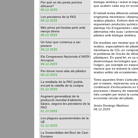
biologia sintètica i reduir el i
Per què es diu pesta porcina
que acaben cada any en ecosis
africana?
09.12.2025
El treball revisa diferents estr
Les previsions de la FAO
enginyeria microbiana i disseny
09.12.2025
residus plàstics. Enfront dels 
requereixen productes químics 
Més pinso pel bestiar però amb
planteja l'ús d'organismes i si
menys diners
alternativa més suau i potencia
09.12.2025
plàstics amb biologia sintètica.
Un futur que comença a ser
Els resultats van mostrar que 
present
residus, especialment de plàsti
09.12.2025
microbiana de CO₂ en composto
el problema de l'excés de diòxid
Els Congressos Nacionals d´ANTA i
plàstiques. En paral·lel, es va 
Ancoporc
desenvolupar tecnologies que 
09.12.2025
l'origen, per exemple en estac
manera que es redueixi la càr
Per donar nova vida als plàstics
residus arribin als ecosistemes 
09.12.2025
Totes aquestes línies s'articul
La retallada de la PAC podria
per si mateix, representa una pa
encarir la cistella de la compra
combinació d'enfocaments en bi
01.12.2025
processos i disseny de materia
més complet per reduir la cont
Augment generalitzat de la
economia circular del plàstic.
producció mundial d'aliments
bàsics, segons les previsions de la
Jesús Domingo Martínez
FAO
08.12.2025
01.12.2025
Les plagues quarantenàries de la
UE
01.12.2025
La Sostenibilitat del Boví de Carn
Europeu