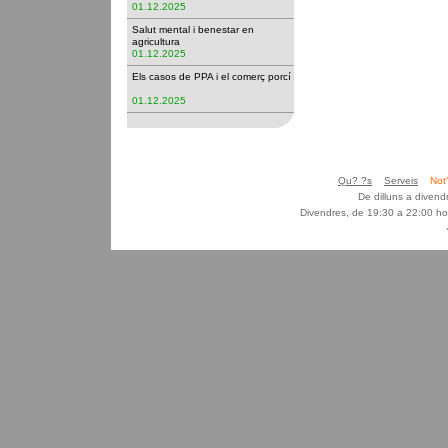
01.12.2025
Salut mental i benestar en
agricultura
01.12.2025
Els casos de PPA i el comerç porcí
01.12.2025
Qu? ?s
Serveis
Not
De dilluns a diven
Divendres, de 19:30 a 22:00 ho