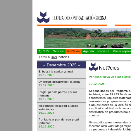
Qu? ?s
Serveis
Not?cies
Agenda
Registre
Preus represe
Esteu a:
inici
, noticies.
«
Desembre 2025
»
Not?cies
El bosc i la sanitat animal
15.12.2025
Per donar nova vida als plàstic
Un recurs desaprofitat, la llana
09.12.2025
15.12.2025
Segons dades del Programa de
L’aglà, per als porcs i per als
Ambient, entre 19 i 23 Mt de res
humans
ecosistemes. Aquests materials
15.12.2025
converteixen progressivament e
d'aquest escenari, la idea és c
Modernitzar el suport a races
els plàstics, al final de la seva
autòctones
sistemàtica en productes nous 
15.12.2025
oceans.
Pot fabricar part del seu propi
Un estudi explora noves vies pe
fertilitzant
recursos amb valor afegit mitj
15.12.2025
de processos industrials. L'obje