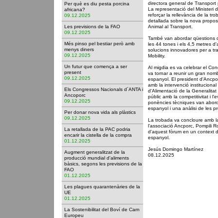
directora general de Transport
Per què es diu pesta porcina
La representació del Ministeri d
africana?
reforçar la rellevància de la tr
09.12.2025
detallada sobre la nova prop
Les previsions de la FAO
Animal al Transport.
09.12.2025
També van abordar qüestions de
Més pinso pel bestiar però amb
les 44 tones i els 4,5 metres d'
menys diners
solucions innovadores per a tr
09.12.2025
Mobility.
Un futur que comença a ser
Al migdia es va celebrar el Co
present
va tornar a reunir un gran nomb
09.12.2025
espanyol. El president d'Ancpo
amb la intervenció instituciona
Els Congressos Nacionals d´ANTA i
d'Alimentació de la Generalita
Ancoporc
públic amb la competitivitat i l'
09.12.2025
ponències tècniques van abordar
espanyol i una anàlisi de les pr
Per donar nova vida als plàstics
09.12.2025
La trobada va concloure amb la
l'associació Ancporc, Pompili Ro
La retallada de la PAC podria
d'aquest fòrum en un context de
encarir la cistella de la compra
espanyol.
01.12.2025
Jesús Domingo Martínez
Augment generalitzat de la
08.12.2025
producció mundial d'aliments
bàsics, segons les previsions de la
FAO
01.12.2025
Les plagues quarantenàries de la
UE
01.12.2025
La Sostenibilitat del Boví de Carn
Europeu