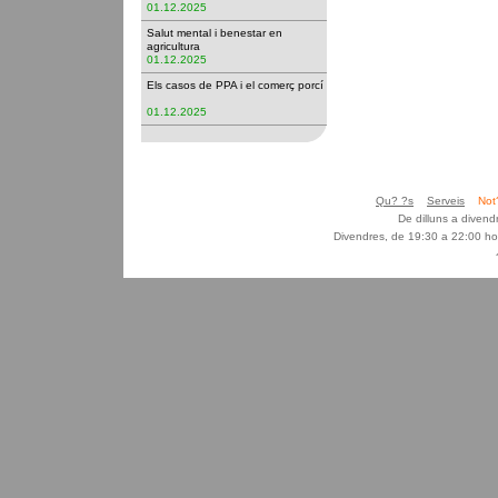
01.12.2025
Salut mental i benestar en
agricultura
01.12.2025
Els casos de PPA i el comerç porcí
01.12.2025
Qu? ?s
Serveis
Not
De dilluns a diven
Divendres, de 19:30 a 22:00 ho