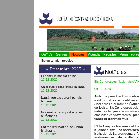
Qu? ?s
Serveis
Not?cies
Agenda
Registre
Preus represe
Esteu a:
inici
, noticies.
«
Desembre 2025
»
Not?cies
El bosc i la sanitat animal
15.12.2025
Els Congressos Nacionals d´AN
Un recurs desaprofitat, la llana
09.12.2025
15.12.2025
Amb una participació molt ele
L’aglà, per als porcs i per als
institucional, es van celebrar 
humans
Ancoporc en el marc de l´Agrob
15.12.2025
de Lleida. Els Congressos cele
trobada clau per a administrac
Modernitzar el suport a races
empreses capdavanteres i profe
autòctones
transport d'animals vius.
15.12.2025
L'11è Congrés Nacional del Tra
Pot fabricar part del seu propi
la jornada amb una assistència 
fertilitzant
institucional. La presidenta d
15.12.2025
assistents, seguida del discur