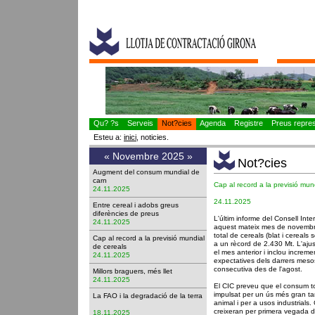
Qu? ?s
Serveis
Not?cies
Agenda
Registre
Preus represe
Esteu a:
inici
, noticies.
«
Novembre 2025
»
Not?cies
Augment del consum mundial de
carn
Cap al record a la previsió mun
24.11.2025
24.11.2025
Entre cereal i adobs greus
diferències de preus
L'últim informe del Consell Int
24.11.2025
aquest mateix mes de novembre,
total de cereals (blat i cereals
Cap al record a la previsió mundial
a un rècord de 2.430 Mt. L'aju
de cereals
el mes anterior i inclou increme
24.11.2025
expectatives dels darrers meso
consecutiva des de l'agost.
Millors braguers, més llet
24.11.2025
El CIC preveu que el consum to
impulsat per un ús més gran t
La FAO i la degradació de la terra
animal i per a usos industrials. 
creixeran per primera vegada d
18.11.2025