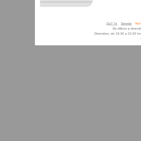
Qu? ?s
Serveis
Not
De dilluns a diven
Divendres, de 19:30 a 22:00 ho