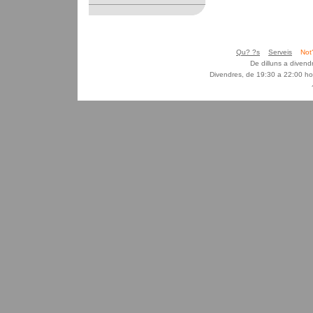
Qu? ?s
Serveis
Not
De dilluns a diven
Divendres, de 19:30 a 22:00 ho