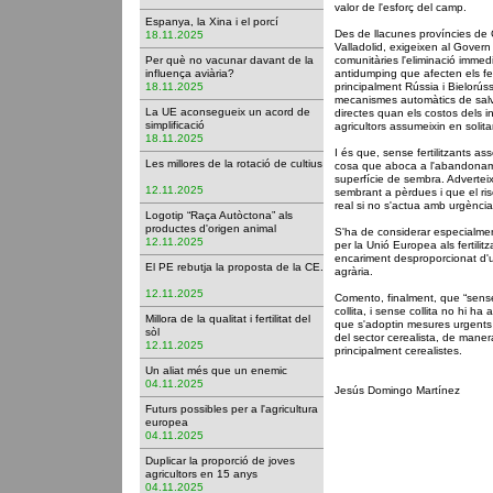
valor de l'esforç del camp.
Espanya, la Xina i el porcí
Des de llacunes províncies de C
18.11.2025
Valladolid, exigeixen al Govern 
Per què no vacunar davant de la
comunitàries l'eliminació immed
influença aviària?
antidumping que afecten els fer
18.11.2025
principalment Rússia i Bielorús
mecanismes automàtics de salv
La UE aconsegueix un acord de
directes quan els costos dels i
simplificació
agricultors assumeixin en soli
18.11.2025
I és que, sense fertilitzants as
Les millores de la rotació de cultius
cosa que aboca a l'abandoname
superfície de sembra. Advertei
12.11.2025
sembrant a pèrdues i que el r
real si no s'actua amb urgència
Logotip “Raça Autòctona” als
productes d'origen animal
S'ha de considerar especialmen
12.11.2025
per la Unió Europea als fertili
encariment desproporcionat d'un
El PE rebutja la proposta de la CE.
agrària.
12.11.2025
Comento, finalment, que “sense 
collita, i sense collita no hi ha 
Millora de la qualitat i fertilitat del
que s'adoptin mesures urgents p
sòl
del sector cerealista, de maner
12.11.2025
principalment cerealistes.
Un aliat més que un enemic
04.11.2025
Jesús Domingo Martínez
Futurs possibles per a l'agricultura
europea
04.11.2025
Duplicar la proporció de joves
agricultors en 15 anys
04.11.2025