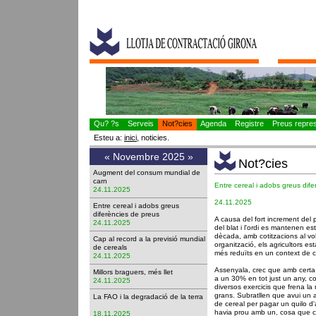
Qu? ?s
Serveis
Not?cies
Agenda
Registre
Preus represe
Esteu a:
inici
, noticies.
«
Novembre 2025
»
Not?cies
Augment del consum mundial de
carn
Entre cereal i adobs greus dif
24.11.2025
24.11.2025
Entre cereal i adobs greus
diferències de preus
A causa del fort increment del p
24.11.2025
del blat i l'ordi es mantenen es
dècada, amb cotitzacions al vo
Cap al record a la previsió mundial
organització, els agricultors e
de cereals
més reduïts en un context de c
24.11.2025
Assenyala, crec que amb certa ra
Millors braguers, més llet
a un 30% en tot just un any, co
24.11.2025
diversos exercicis que frena la 
grans. Subratllen que avui un a
La FAO i la degradació de la terra
de cereal per pagar un quilo d
havia prou amb un, cosa que c
18.11.2025