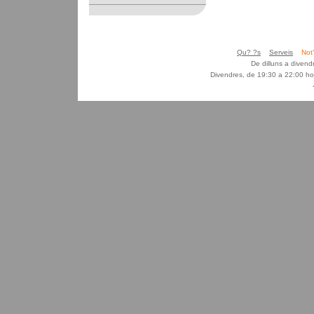
Qu? ?s
Serveis
Not
De dilluns a diven
Divendres, de 19:30 a 22:00 ho