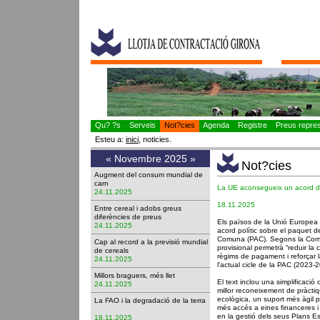
Qu? ?s
Serveis
Not?cies
Agenda
Registre
Preus represe
Esteu a:
inici
, noticies.
«
Novembre 2025
»
Not?cies
Augment del consum mundial de
carn
La UE aconsegueix un acord de
24.11.2025
18.11.2025
Entre cereal i adobs greus
diferències de preus
Els països de la Unió Europea 
24.11.2025
acord polític sobre el paquet de
Comuna (PAC). Segons la Comi
Cap al record a la previsió mundial
provisional permetrà “reduir la c
de cereals
règims de pagament i reforçar l
24.11.2025
l'actual cicle de la PAC (2023-
Millors braguers, més llet
El text inclou una simplificació 
24.11.2025
millor reconeixement de pràctiq
ecològica, un suport més àgil pe
La FAO i la degradació de la terra
més accés a eines financeres i 
en la gestió dels seus Plans Es
18.11.2025