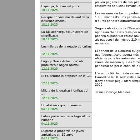
preveu pagaments de crisi per a
catàstrofes naturals i climàtiqu
Espanya, la Xina i el porcí
18.11.2025
Les mesures de l’acord podrie
Per què no vacunar davant de la
1.600 milions d‟euros per als a
influença aviària?
d‟euros per a les administracio
18.11.2025
Segons els càlculs de l'Execut
La UE aconsegueix un acord de
aportaran “beneficis reals per 
simplificació
podrien suposar un estalvi anu
18.11.2025
als pagesos i de més de 210 mi
nacionals.
Les millores de la rotació de cultius
El ponent de la Comissió d'Agr
12.11.2025
que “aquest acord aporta més s
eficients per a les autoritats n
Logotip “Raça Autòctona” als
clares, de manera que es fomen
productes d'origen animal
penalitzar-se per la confusió o 
12.11.2025
L'acord polític haurà de ser rec
El PE rebutja la proposta de la CE.
Consell de la UE amb vista a l
d'any perquè pugui oferir simplif
12.11.2025
2026.
Millora de la qualitat i fertilitat del
Jesús Domingo Martínez
sòl
12.11.2025
Un aliat més que un enemic
04.11.2025
Futurs possibles per a l'agricultura
europea
04.11.2025
Duplicar la proporció de joves
agricultors en 15 anys
04.11.2025