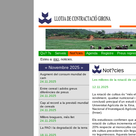
Qu? ?s
Serveis
Not?cies
Agenda
Registre
Preus represe
Esteu a:
inici
, noticies.
«
Novembre 2025
»
Not?cies
Augment del consum mundial de
carn
Les millores de la rotació de cul
24.11.2025
12.11.2025
Entre cereal i adobs greus
diferències de preus
La rotació de cultius és "més e
24.11.2025
rendiment, qualitat nutricional i
conclusió principal d'un estudi 
Cap al record a la previsió mundial
Universitat Agrícola de la Xina, 
de cereals
Nacional d'Investigació Agrícol
24.11.2025
(Inrae).
Millors braguers, més llet
Els estudiosos confirmen que a
24.11.2025
rotació de cultius incrementa el
20% respecte al monocultiu co
La FAO i la degradació de la terra
els cultius precedents són lleg
no leguminosos. Aquests benefi
18.11.2025