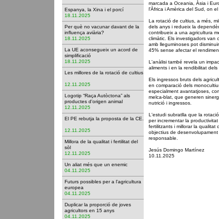
marcada a Oceania, Àsia i Euro
l'Àfrica i Amèrica del Sud, on e
Espanya, la Xina i el porcí
18.11.2025
La rotació de cultius, a més, mil
Per què no vacunar davant de la
dels anys i redueix la dependènc
influença aviària?
contribueix a una agricultura mé
18.11.2025
climàtic. Els investigadors van 
amb lleguminoses pot disminuir
La UE aconsegueix un acord de
45% sense afectar el rendimen
simplificació
18.11.2025
L'anàlisi també revela un impact
aliments i en la rendibilitat del
Les millores de la rotació de cultius
Els ingressos bruts dels agricu
12.11.2025
en comparació dels monocultius
especialment avantatjoses, com
Logotip “Raça Autòctona” als
melca-blat, que generen sinerg
productes d'origen animal
nutrició i ingressos.
12.11.2025
L'estudi subratlla que la rotaci
El PE rebutja la proposta de la CE.
per incrementar la productivitat i
fertilitzants i millorar la qualita
12.11.2025
objectius de desenvolupament 
responsable.
Millora de la qualitat i fertilitat del
sòl
Jesús Domingo Martínez
12.11.2025
10.11.2025
Un aliat més que un enemic
04.11.2025
Futurs possibles per a l'agricultura
europea
04.11.2025
Duplicar la proporció de joves
agricultors en 15 anys
04.11.2025