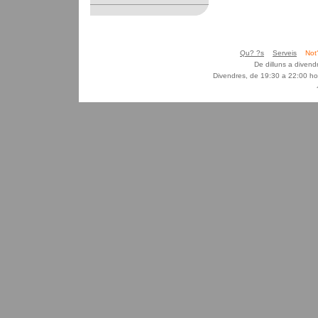
Qu? ?s
Serveis
Not
De dilluns a diven
Divendres, de 19:30 a 22:00 ho