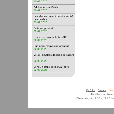
10.09.2025
Edulcorants artificials
10.09.2025
Les aliades davant dels incendis?
Les ovelles
02.09.2025
Falta reciprocitat
02.09.2025
Què es desmantella la PAC?
02.09.2025
Purí porcí menys contaminant
02.09.2025
Vi, oli i ametlles després de l'acord
02.09.2025
El nou horitzó de la IA a l'agro
02.09.2025
Qu? ?s
Serveis
Not
De dilluns a diven
Divendres, de 19:30 a 22:00 ho