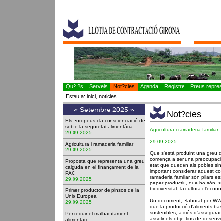
Qu? ?s
Serveis
Not?cies
Agenda
Registre
Preus represe
Esteu a:
inici
, noticies.
«
Setembre 2025
»
Not?cies
Els europeus i la conscienciació de
sobre la seguretat alimentària
Agricultura i ramaderia familiar
29.09.2025
29.09.2025
Agricultura i ramaderia familiar
29.09.2025
Que s'està produint una greu 
comença a ser una preocupació
Proposta que representa una greu
etat que queden als pobles sinó
caiguda en el finançament de la
important considerar aquest cont
PAC
ramaderia familiar són pilars e
29.09.2025
paper productiu, que ho són, s
biodiversitat, la cultura i l'econ
Primer productor de pinsos de la
Unió Europea
Un document, elaborat per WWF
29.09.2025
que la producció d'aliments bas
sostenibles, a més d'assegurar 
Per reduir el malbaratament
assolir els objectius de desen
alimentari