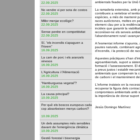
ambientals fixades per la Unió
22.09.2025
La ramaderia extensiva, amb p
No vendre vi per sota de costos
contribueix a vertebrar el territ
22.09.2025
espècies, a més de mantenir pa
Millor menjar ecològic?
races autòctones, moltes en per
22.09.2025
element clau per a la resiliènc
incideix que garantir la viabili
Sense perdre en competitivitat
reconèixer-ne els serveis ambie
22.09.2025
l'abandonament rural i avançar c
Sí, “els incendis s'apaguen a
A l'esmentat informe s'apunta, 
l'hivern”
pautes naturals, combinant agri
16.09.2025
d'incendis, i la protecció de rac
La carn de porc i els aranzels
Aquestes pràctiques s'han d'i
xinesos
agroambientals, suport a sistem
16.09.2025
formació i l'assessorament. E
a preus justos i establir meca
L'Agricultura i l'Alimentació
ambientals que compensin la co
16.09.2025
de carboni i el manteniment de
“Hamburguesa vegetal”?
L'informe insisteix en la necessi
16.09.2025
recuperar la figura dels contract
compromisos ambientals amb su
La causa principal?
la importància de donar suport 
10.09.2025
Per què els boscos europeus cada
Jesús Domingo Martínez
cop absorbeixen menys carboni?
10.09.2025
Un dels assumptes més sensibles
davant de l'emergència climàtica
10.09.2025
Gestió forestal i bioenergia