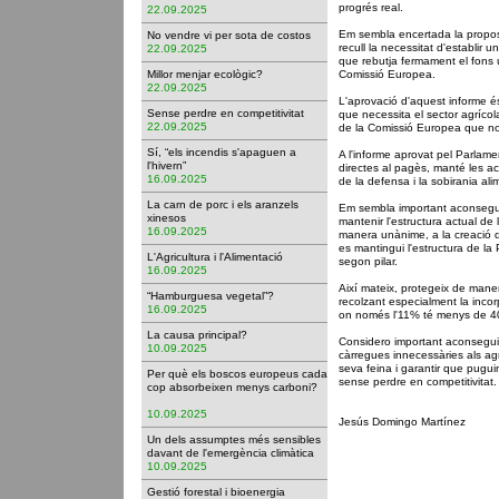
progrés real.
22.09.2025
Em sembla encertada la propo
No vendre vi per sota de costos
recull la necessitat d'establir 
22.09.2025
que rebutja fermament el fons ú
Millor menjar ecològic?
Comissió Europea.
22.09.2025
L'aprovació d'aquest informe é
Sense perdre en competitivitat
que necessita el sector agrícol
22.09.2025
de la Comissió Europea que n
Sí, “els incendis s'apaguen a
A l'informe aprovat pel Parlame
l'hivern”
directes al pagès, manté les aco
16.09.2025
de la defensa i la sobirania al
La carn de porc i els aranzels
Em sembla important aconseguir
xinesos
mantenir l'estructura actual de 
16.09.2025
manera unànime, a la creació d
es mantingui l'estructura de la 
L'Agricultura i l'Alimentació
segon pilar.
16.09.2025
Així mateix, protegeix de maner
“Hamburguesa vegetal”?
recolzant especialment la incor
16.09.2025
on només l'11% té menys de 4
La causa principal?
Considero important aconseguir
10.09.2025
càrregues innecessàries als agric
seva feina i garantir que pugui
Per què els boscos europeus cada
sense perdre en competitivitat.
cop absorbeixen menys carboni?
10.09.2025
Jesús Domingo Martínez
Un dels assumptes més sensibles
davant de l'emergència climàtica
10.09.2025
Gestió forestal i bioenergia