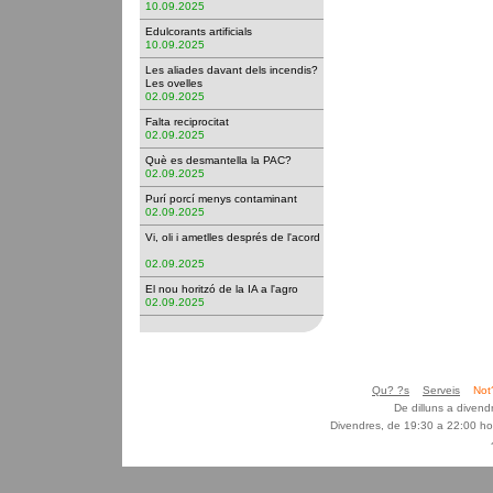
10.09.2025
Edulcorants artificials
10.09.2025
Les aliades davant dels incendis?
Les ovelles
02.09.2025
Falta reciprocitat
02.09.2025
Què es desmantella la PAC?
02.09.2025
Purí porcí menys contaminant
02.09.2025
Vi, oli i ametlles després de l'acord
02.09.2025
El nou horitzó de la IA a l'agro
02.09.2025
Qu? ?s
Serveis
Not
De dilluns a diven
Divendres, de 19:30 a 22:00 ho