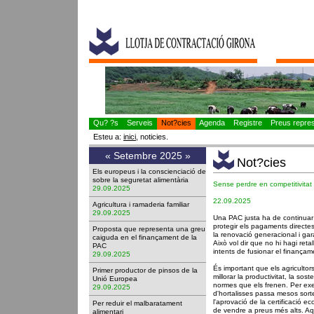
Qu? ?s
Serveis
Not?cies
Agenda
Registre
Preus represe
Esteu a:
inici
, noticies.
«
Setembre 2025
»
Not?cies
Els europeus i la conscienciació de
sobre la seguretat alimentària
Sense perdre en competitivitat
29.09.2025
22.09.2025
Agricultura i ramaderia familiar
29.09.2025
Una PAC justa ha de continuar
protegir els pagaments directes 
Proposta que representa una greu
la renovació generacional i gar
caiguda en el finançament de la
Això vol dir que no hi hagi reta
PAC
intents de fusionar el finança
29.09.2025
És important que els agricultors
Primer productor de pinsos de la
millorar la productivitat, la sost
Unió Europea
normes que els frenen. Per exe
29.09.2025
d'hortalisses passa mesos sorte
l'aprovació de la certificació e
Per reduir el malbaratament
de vendre a preus més alts. Aq
alimentari