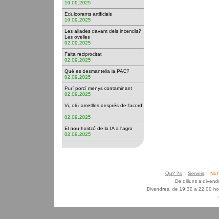
10.09.2025
Edulcorants artificials
10.09.2025
Les aliades davant dels incendis?
Les ovelles
02.09.2025
Falta reciprocitat
02.09.2025
Què es desmantella la PAC?
02.09.2025
Purí porcí menys contaminant
02.09.2025
Vi, oli i ametlles després de l'acord
02.09.2025
El nou horitzó de la IA a l'agro
02.09.2025
Qu? ?s
Serveis
Not
De dilluns a diven
Divendres, de 19:30 a 22:00 ho