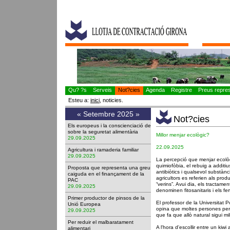
Qu? ?s
Serveis
Not?cies
Agenda
Registre
Preus represe
Esteu a:
inici
, noticies.
«
Setembre 2025
»
Not?cies
Els europeus i la conscienciació de
sobre la seguretat alimentària
Millor menjar ecològic?
29.09.2025
22.09.2025
Agricultura i ramaderia familiar
29.09.2025
La percepció que menjar ecològi
quimiofòbia, el rebuig a additiu
Proposta que representa una greu
antibiòtics i qualsevol substàn
caiguda en el finançament de la
agricultors es referien als produ
PAC
“verins”. Avui dia, els tractamen
29.09.2025
denominen fitosanitaris i els fer
Primer productor de pinsos de la
El professor de la Universitat P
Unió Europea
opina que moltes persones per
29.09.2025
que fa que allò natural sigui millo
Per reduir el malbaratament
A l'hora d'escollir entre un kiw
alimentari