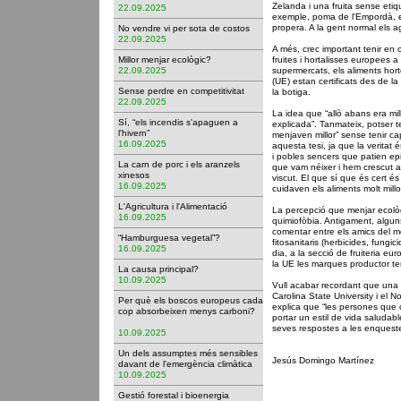
Zelanda i una fruita sense etiq
22.09.2025
exemple, poma de l'Empordà, els
propera. A la gent normal els ag
No vendre vi per sota de costos
22.09.2025
A més, crec important tenir en 
Millor menjar ecològic?
fruites i hortalisses europees a 
22.09.2025
supermercats, els aliments hort
(UE) estan certificats des de la 
Sense perdre en competitivitat
la botiga.
22.09.2025
La idea que “allò abans era mil
Sí, “els incendis s'apaguen a
explicada”. Tanmateix, potser t
l'hivern”
menjaven millor” sense tenir ca
16.09.2025
aquesta tesi, ja que la veritat 
i pobles sencers que patien epi
La carn de porc i els aranzels
que vam néixer i hem crescut 
xinesos
viscut. El que sí que és cert é
16.09.2025
cuidaven els aliments molt mill
L'Agricultura i l'Alimentació
La percepció que menjar ecològi
16.09.2025
quimiofòbia. Antigament, alguns
comentar entre els amics del me
“Hamburguesa vegetal”?
fitosanitaris (herbicides, fungic
16.09.2025
dia, a la secció de fruiteria eur
la UE les marques productor ten
La causa principal?
10.09.2025
Vull acabar recordant que una 
Carolina State University i el N
Per què els boscos europeus cada
explica que “les persones que
cop absorbeixen menys carboni?
portar un estil de vida saludabl
seves respostes a les enqueste
10.09.2025
Un dels assumptes més sensibles
Jesús Domingo Martínez
davant de l'emergència climàtica
10.09.2025
Gestió forestal i bioenergia