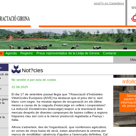
versi?n en Castellano
es
Agenda
Registre
Preus representatius de la Llotja de Girona
Contacte
Usu
»
Not?cies
ació de
ària
No vendre vi per sota de costos
Infoll
22.09.2025
liar
El dia 17 de setembre passat llegia que "l'Associació d'Indústries
Setma
Vitivinícoles Europees (AIVE) ha destacat que el preu del vi, tant
aquest bu
a greu
blanc com negre, ha mostrat signes de recuperació en els últims
informació
e la
mesos a causa de la caiguda d'estocatge en cellers i cooperatives".
els preus 
La reducció d'existències (estocatge) respon a la reactivació dels
mercats després de diverses campanyes de baixes collites a regions
hispanes clau així com a la menor producció registrada a França i
e la
Itàlia.
Alhora s'adverteix, des de l'organització, que nombrosos agricultors,
en zones de vinya baixa de secà, estan abandonant la verema per
manca de rendibilitat i absència d'ajudes a l'arrencada definitiva. Cal