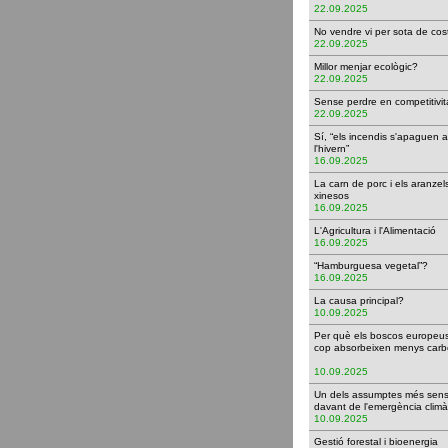
22.09.2025
No vendre vi per sota de c
22.09.2025
Millor menjar ecològic?
22.09.2025
Sense perdre en competitiv
22.09.2025
Sí, “els incendis s'apaguen a
l'hivern”
16.09.2025
La carn de porc i els aranzel
xinesos
16.09.2025
L'Agricultura i l'Alimentació
16.09.2025
“Hamburguesa vegetal”?
16.09.2025
La causa principal?
10.09.2025
Per què els boscos europeu
cop absorbeixen menys carb
10.09.2025
Un dels assumptes més sens
davant de l'emergència cli
10.09.2025
Gestió forestal i bioenergi