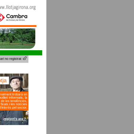
ari no registrat
otja
nalment trobarà en
tlletí informatiu, la
 de les tendències,
fixats i les notícies
d'interès pel sector.
registri's ara ?