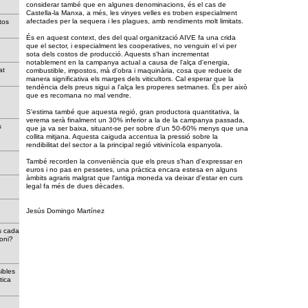
considerar també que en algunes denominacions, és el cas de
Castella-la Manxa, a més, les vinyes velles es troben especialment
afectades per la sequera i les plagues, amb rendiments molt limitats.
ostos
És en aquest context, des del qual organització AIVE fa una crida
que el sector, i especialment les cooperatives, no venguin el vi per
sota dels costos de producció. Aquests s'han incrementat
notablement en la campanya actual a causa de l'alça d'energia,
itat
combustible, impostos, mà d'obra i maquinària, cosa que redueix de
manera significativa els marges dels viticultors. Cal esperar que la
tendència dels preus sigui a l'alça les properes setmanes. És per això
que es recomana no mal vendre.
S'estima també que aquesta regió, gran productora quantitativa, la
verema serà finalment un 30% inferior a la de la campanya passada,
s
que ja va ser baixa, situant-se per sobre d'un 50-60% menys que una
collita mitjana. Aquesta caiguda accentua la pressió sobre la
rendibilitat del sector a la principal regió vitivinícola espanyola.
També recorden la conveniència que els preus s'han d'expressar en
euros i no pas en pessetes, una pràctica encara estesa en alguns
àmbits agraris malgrat que l'antiga moneda va deixar d'estar en curs
legal fa més de dues dècades.
Jesús Domingo Martínez
s cada
oni?
ibles
màtica
a