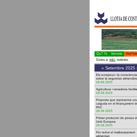
Qu? ?s
Serveis
Not?ci
Esteu a:
inici
, noticies.
«
Setembre 2025
Els europeus i la conscienci
sobre la seguretat aliment
29.09.2025
Agricultura i ramaderia fami
29.09.2025
Proposta que representa un
caiguda en el finançament d
PAC
29.09.2025
Primer productor de pinsos d
Unió Europea
29.09.2025
Per reduir el malbaratament
alimentari