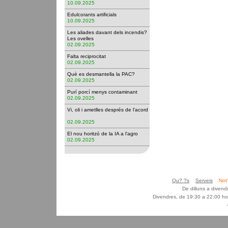
10.09.2025
Edulcorants artificials
10.09.2025
Les aliades davant dels incendis?
Les ovelles
02.09.2025
Falta reciprocitat
02.09.2025
Què es desmantella la PAC?
02.09.2025
Purí porcí menys contaminant
02.09.2025
Vi, oli i ametlles després de l'acord
02.09.2025
El nou horitzó de la IA a l'agro
02.09.2025
Qu? ?s
Serveis
Not
De dilluns a diven
Divendres, de 19:30 a 22:00 ho