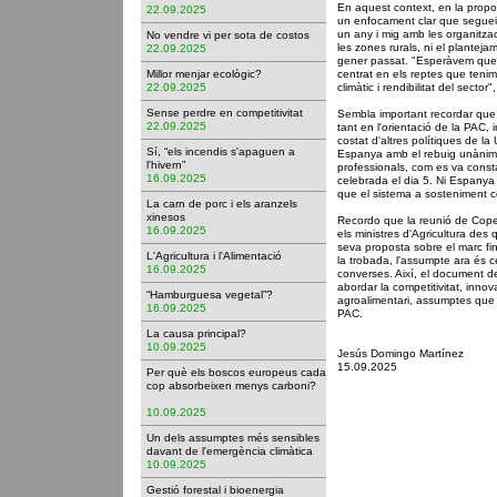
En aquest context, en la propo
22.09.2025
un enfocament clar que segueixi
un any i mig amb les organitzac
No vendre vi per sota de costos
les zones rurals, ni el plantej
22.09.2025
gener passat. "Esperàvem que 
Millor menjar ecològic?
centrat en els reptes que tenim 
22.09.2025
climàtic i rendibilitat del secto
Sense perdre en competitivitat
Sembla important recordar que
22.09.2025
tant en l'orientació de la PAC, 
costat d'altres polítiques de l
Sí, “els incendis s'apaguen a
Espanya amb el rebuig unànime
l'hivern”
professionals, com es va consta
16.09.2025
celebrada el dia 5. Ni Espany
que el sistema a sosteniment c
La carn de porc i els aranzels
xinesos
Recordo que la reunió de Cop
16.09.2025
els ministres d'Agricultura des q
seva proposta sobre el marc fina
L'Agricultura i l'Alimentació
la trobada, l'assumpte ara és ce
16.09.2025
converses. Així, el document de
abordar la competitivitat, innova
“Hamburguesa vegetal”?
agroalimentari, assumptes que h
16.09.2025
PAC.
La causa principal?
10.09.2025
Jesús Domingo Martínez
15.09.2025
Per què els boscos europeus cada
cop absorbeixen menys carboni?
10.09.2025
Un dels assumptes més sensibles
davant de l'emergència climàtica
10.09.2025
Gestió forestal i bioenergia