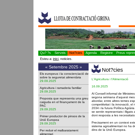
Qu? ?s
Serveis
Not?cies
Agenda
Registre
Preus represe
Esteu a:
inici
, noticies.
«
Setembre 2025
»
Not?cies
Els europeus i la conscienciació de
sobre la seguretat alimentària
L'Agricultura i l'Alimentació
29.09.2025
16.09.2025
Agricultura i ramaderia familiar
29.09.2025
Al Consell informal de Ministres
segona setmana d'aquest mes
Proposta que representa una greu
abordar, entre altres temes espe
caiguda en el finançament de la
competitivitat i la innovació, e
PAC
2034 i la futura Política Agrà
29.09.2025
se sentin representats i lligat
doni resposta a les necessitats 
Primer productor de pinsos de la
Unió Europea
Precisament en un context exter
29.09.2025
sistema agroalimentari no ha d
dins de la Unió Europea.
Per reduir el malbaratament
alimentari