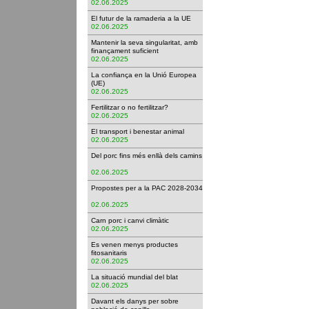
02.06.2025
El futur de la ramaderia a la UE
02.06.2025
Mantenir la seva singularitat, amb
finançament suficient
02.06.2025
La confiança en la Unió Europea
(UE)
02.06.2025
Fertilitzar o no fertilitzar?
02.06.2025
El transport i benestar animal
02.06.2025
Del porc fins més enllà dels camins
02.06.2025
Propostes per a la PAC 2028-2034
02.06.2025
Carn porc i canvi climàtic
02.06.2025
Es venen menys productes
fitosanitaris
02.06.2025
La situació mundial del blat
02.06.2025
Davant els danys per sobre