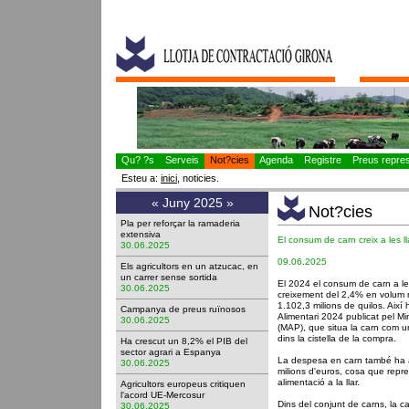
Qu? ?s
Serveis
Not?cies
Agenda
Registre
Preus represe
Esteu a:
inici
, noticies.
«
Juny 2025
»
Not?cies
Pla per reforçar la ramaderia
extensiva
El consum de carn creix a les ll
30.06.2025
09.06.2025
Els agricultors en un atzucac, en
un carrer sense sortida
El 2024 el consum de carn a le
30.06.2025
creixement del 2,4% en volum re
1.102,3 milions de quilos. Així
Campanya de preus ruïnosos
Alimentari 2024 publicat pel Min
30.06.2025
(MAP), que situa la carn com u
dins la cistella de la compra.
Ha crescut un 8,2% el PIB del
sector agrari a Espanya
La despesa en carn també ha 
30.06.2025
milions d'euros, cosa que repr
alimentació a la llar.
Agricultors europeus critiquen
l'acord UE-Mercosur
Dins del conjunt de carns, la ca
30.06.2025