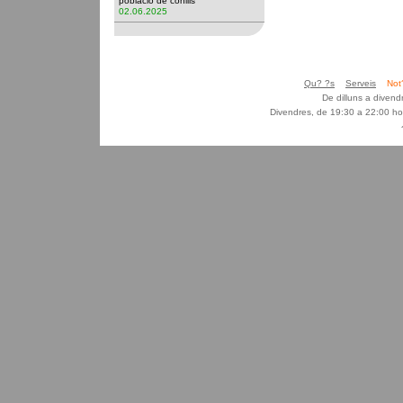
població de conills
02.06.2025
Qu? ?s
Serveis
Not
De dilluns a diven
Divendres, de 19:30 a 22:00 ho