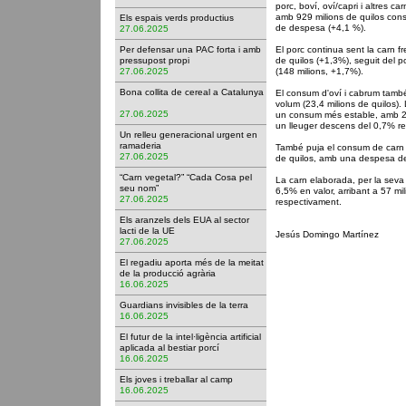
porc, boví, oví/capri i altres c
amb 929 milions de quilos cons
Els espais verds productius
de despesa (+4,1 %).
27.06.2025
Per defensar una PAC forta i amb
El porc continua sent la carn 
pressupost propi
de quilos (+1,3%), seguit del po
27.06.2025
(148 milions, +1,7%).
Bona collita de cereal a Catalunya
El consum d'oví i cabrum tamb
volum (23,4 milions de quilos).
27.06.2025
un consum més estable, amb 28
un lleuger descens del 0,7% re
Un relleu generacional urgent en
ramaderia
També puja el consum de carn 
27.06.2025
de quilos, amb una despesa de
“Carn vegetal?” “Cada Cosa pel
La carn elaborada, per la seva
seu nom”
6,5% en valor, arribant a 57 mil
27.06.2025
respectivament.
Els aranzels dels EUA al sector
lacti de la UE
Jesús Domingo Martínez
27.06.2025
El regadiu aporta més de la meitat
de la producció agrària
16.06.2025
Guardians invisibles de la terra
16.06.2025
El futur de la intel·ligència artificial
aplicada al bestiar porcí
16.06.2025
Els joves i treballar al camp
16.06.2025