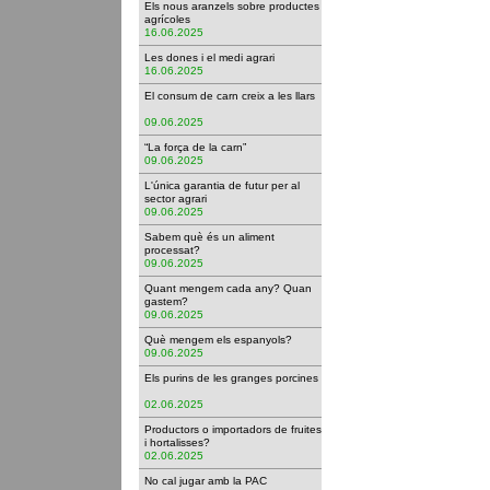
Els nous aranzels sobre productes
agrícoles
16.06.2025
Les dones i el medi agrari
16.06.2025
El consum de carn creix a les llars
09.06.2025
“La força de la carn”
09.06.2025
L'única garantia de futur per al
sector agrari
09.06.2025
Sabem què és un aliment
processat?
09.06.2025
Quant mengem cada any? Quan
gastem?
09.06.2025
Què mengem els espanyols?
09.06.2025
Els purins de les granges porcines
02.06.2025
Productors o importadors de fruites
i hortalisses?
02.06.2025
No cal jugar amb la PAC