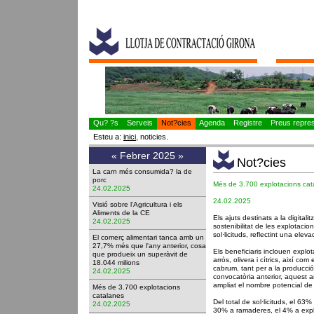
Qu? ?s
Serveis
Not?cies
Agenda
Registre
Preus represe
Esteu a:
inici
, noticies.
«
Febrer 2025
»
Not?cies
La carn més consumida? la de
porc
Més de 3.700 explotacions cat
24.02.2025
24.02.2025
Visió sobre l'Agricultura i els
Aliments de la CE
Els ajuts destinats a la digitalit
24.02.2025
sostenibilitat de les explotaci
sol·licituds, reflectint una elev
El comerç alimentari tanca amb un
27,7% més que l'any anterior, cosa
Els beneficiaris inclouen explot
que produeix un superàvit de
arròs, olivera i cítrics, així co
18.044 milions
cabrum, tant per a la producció
24.02.2025
convocatòria anterior, aquest a
ampliat el nombre potencial de 
Més de 3.700 explotacions
catalanes
Del total de sol·licituds, el 63
24.02.2025
30% a ramaderes, el 4% a explo