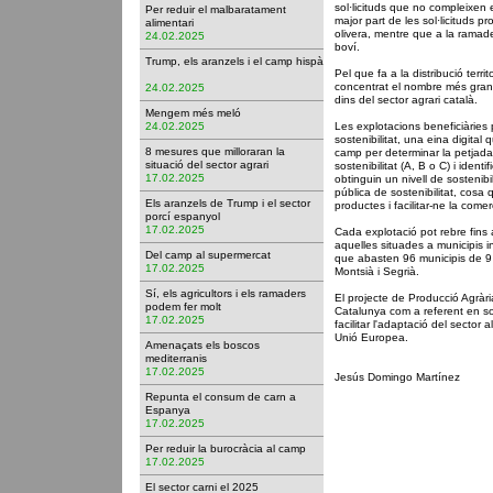
sol·licituds que no compleixen e
Per reduir el malbaratament
major part de les sol·licituds p
alimentari
olivera, mentre que a la ramad
24.02.2025
boví.
Trump, els aranzels i el camp hispà
Pel que fa a la distribució territ
concentrat el nombre més gran 
24.02.2025
dins del sector agrari català.
Mengem més meló
24.02.2025
Les explotacions beneficiàries
sostenibilitat, una eina digita
8 mesures que milloraran la
camp per determinar la petjada 
situació del sector agrari
sostenibilitat (A, B o C) i ident
17.02.2025
obtinguin un nivell de sostenibil
pública de sostenibilitat, cosa 
Els aranzels de Trump i el sector
productes i facilitar-ne la comerc
porcí espanyol
17.02.2025
Cada explotació pot rebre fins
aquelles situades a municipis i
Del camp al supermercat
que abasten 96 municipis de 9 
17.02.2025
Montsià i Segrià.
Sí, els agricultors i els ramaders
El projecte de Producció Agràri
podem fer molt
Catalunya com a referent en sos
17.02.2025
facilitar l'adaptació del sector 
Unió Europea.
Amenaçats els boscos
mediterranis
17.02.2025
Jesús Domingo Martínez
Repunta el consum de carn a
Espanya
17.02.2025
Per reduir la burocràcia al camp
17.02.2025
El sector carni el 2025