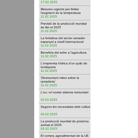
17.02.2025
Mesures urgents per limitar
l’augment de la temperatura
11.02.2025
Previsió de la producció mundial
de llet el 2025
11.02.2025
La fortalesa del sector ramader
espanyol a nivell internacional
11.02.2025
Beneficis del sofre a l'agricultura
11.02.2025
L'empremta hídrica d'un quilo de
tomàquets
11.02.2025
‘Desmuntant mites sobre la
ramaderia’
11.02.2025
L'ou i el nostre sistema immunitari
03.02.2025
Segons les necessitats dels cultius
03.02.2025
La producció mundial de proteïna
animal el 2025
03.02.2025
El comerç agroalimentari de la UE