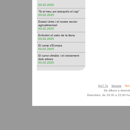
03.02.2025
“Si el meu avi aixequés el cap”
03.02.2025
Estats Units i el nostre sector
agroalimentari
03.02.2025
Enfortint el valor de la llana
03.02.2025
El camp d'Europa
03.02.2025
El canvi climàtic i el creixement
dels arbres
03.02.2025
Qu? ?s
Serveis
Not
De dilluns a diven
Divendres, de 19:30 a 22:00 ho