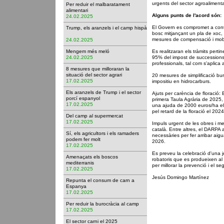
urgents del sector agroalimenta
Per reduir el malbaratament
alimentari
Alguns punts de l'acord són:
24.02.2025
El Govern es compromet a contr
Trump, els aranzels i el camp hispà
bosc mitjançant un pla de xoc, 
mesures de compensació i mobi
24.02.2025
Mengem més meló
Es realitzaran els tràmits pertin
24.02.2025
95% del impost de successions
professionals, tal com s'aplica a
8 mesures que milloraran la
situació del sector agrari
20 mesures de simplificació bur
17.02.2025
impositiu en hidrocarburs.
Els aranzels de Trump i el sector
Ajuts per carència de floració: 
porcí espanyol
primera Taula Agrària de 2025
17.02.2025
una ajuda de 2000 euros/ha els
pel retard de la floració el 202
Del camp al supermercat
17.02.2025
Impuls urgent de les obres i m
català. Entre altres, el DARPA a
Sí, els agricultors i els ramaders
necessàries per fer arribar aig
podem fer molt
2026.
17.02.2025
Es preveu la celebració d'una j
Amenaçats els boscos
robatoris que es produeixen al
mediterranis
per millorar la prevenció i el s
17.02.2025
Jesús Domingo Martínez
Repunta el consum de carn a
Espanya
17.02.2025
Per reduir la burocràcia al camp
17.02.2025
El sector carni el 2025