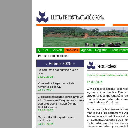
Qu? ?s
Serveis
Not?cies
Agenda
Registre
Preus represe
Esteu a:
inici
, noticies.
«
Febrer 2025
»
Not?cies
La carn més consumida? la de
porc
8 mesures que milloraran la situ
24.02.2025
17.02.2025
Visió sobre l'Agricultura i els
Aliments de la CE
El 9 de febrer passat, el consel
24.02.2025
signar un acord amb el Gremi 
Govern a resoldre una sèrie de 
El comerç alimentari tanca amb un
d'aquest acord, s'han desconvo
27,7% més que l'any anterior, cosa
aquells dies a Catalunya.
que produeix un superàvit de
18.044 milions
Bona part de les demandes res
24.02.2025
mantingut el Departament d'Agr
Alimentació amb el Gremi i altr
Més de 3.700 explotacions
un comunicat es deia que el G
catalanes
ha treballat durant aquests c
24.02.2025
diverses iniciatives per complir