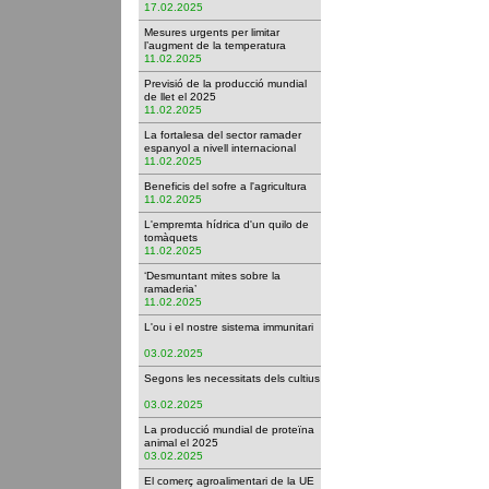
17.02.2025
Mesures urgents per limitar
l’augment de la temperatura
11.02.2025
Previsió de la producció mundial
de llet el 2025
11.02.2025
La fortalesa del sector ramader
espanyol a nivell internacional
11.02.2025
Beneficis del sofre a l'agricultura
11.02.2025
L'empremta hídrica d'un quilo de
tomàquets
11.02.2025
‘Desmuntant mites sobre la
ramaderia’
11.02.2025
L'ou i el nostre sistema immunitari
03.02.2025
Segons les necessitats dels cultius
03.02.2025
La producció mundial de proteïna
animal el 2025
03.02.2025
El comerç agroalimentari de la UE