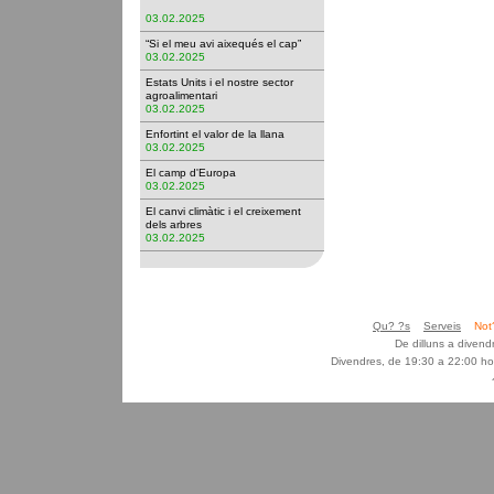
03.02.2025
“Si el meu avi aixequés el cap”
03.02.2025
Estats Units i el nostre sector
agroalimentari
03.02.2025
Enfortint el valor de la llana
03.02.2025
El camp d'Europa
03.02.2025
El canvi climàtic i el creixement
dels arbres
03.02.2025
Qu? ?s
Serveis
Not
De dilluns a diven
Divendres, de 19:30 a 22:00 ho