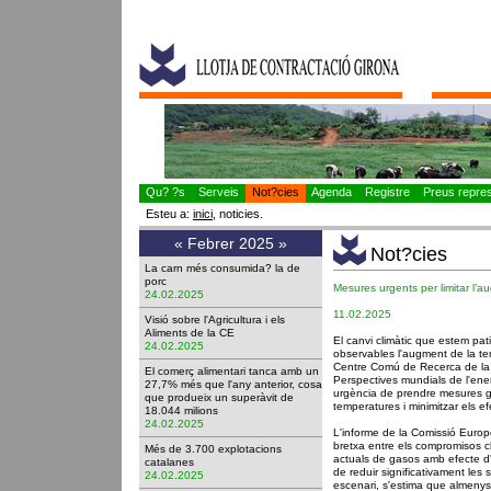
Qu? ?s
Serveis
Not?cies
Agenda
Registre
Preus represe
Esteu a:
inici
, noticies.
«
Febrer 2025
»
Not?cies
La carn més consumida? la de
porc
Mesures urgents per limitar l’
24.02.2025
11.02.2025
Visió sobre l'Agricultura i els
Aliments de la CE
El canvi climàtic que estem pat
24.02.2025
observables l'augment de la te
Centre Comú de Recerca de la 
El comerç alimentari tanca amb un
Perspectives mundials de l'ener
27,7% més que l'any anterior, cosa
urgència de prendre mesures gl
que produeix un superàvit de
temperatures i minimitzar els ef
18.044 milions
24.02.2025
L'informe de la Comissió Europ
bretxa entre els compromisos cl
Més de 3.700 explotacions
actuals de gasos amb efecte d
catalanes
de reduir significativament les
24.02.2025
escenari, s'estima que almenys