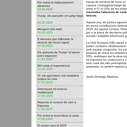
hauria de provenir de fonts no 
Per reduir el malbaratament
captura i emmagatzematge de c
alimentari
entre el 5 i el 20% de les emiss
24.02.2025
maximitza l'absorció de carbon
boscos.
Trump, els aranzels i el camp hispà
Aquest any, els països signants
24.02.2025
les seves contribucions determi
Mengem més meló
2035. En aquest context, l'inf
24.02.2025
per a la presa de decisions po
actuals i establint referències 
8 mesures que milloraran la
situació del sector agrari
La Unió Europea (UE) manté el 
17.02.2025
primer continent climàticament 
amb aquest compromís, ha est
Els aranzels de Trump i el sector
propòsit de reduir les emission
porcí espanyol
55%, reafirmant així la seva tra
17.02.2025
és important ho comencem a co
serà cada dia més peremptòria i
Del camp al supermercat
preparats, no podem esperar q
17.02.2025
Sí, els agricultors i els ramaders
Jesús Domingo Martínez
podem fer molt
17.02.2025
Amenaçats els boscos
mediterranis
17.02.2025
Repunta el consum de carn a
Espanya
17.02.2025
Per reduir la burocràcia al camp
17.02.2025
El sector carni el 2025