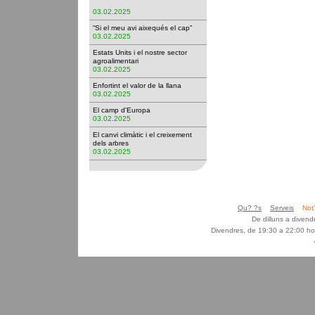
03.02.2025
“Si el meu avi aixequés el cap”
03.02.2025
Estats Units i el nostre sector
agroalimentari
03.02.2025
Enfortint el valor de la llana
03.02.2025
El camp d'Europa
03.02.2025
El canvi climàtic i el creixement
dels arbres
03.02.2025
Qu? ?s
Serveis
Not
De dilluns a diven
Divendres, de 19:30 a 22:00 ho