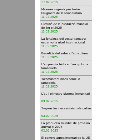
17.02.2025
Mesures urgents per limitar
l’augment de la temperatura
11.02.2025
Previsió de la producció mundial
de llet el 2025
11.02.2025
La fortalesa del sector ramader
espanyol a nivell internacional
11.02.2025
Beneficis del sofre a l'agricultura
11.02.2025
L'empremta hídrica d'un quilo de
tomàquets
11.02.2025
‘Desmuntant mites sobre la
ramaderia’
11.02.2025
L'ou i el nostre sistema immunitari
03.02.2025
Segons les necessitats dels cultius
03.02.2025
La producció mundial de proteïna
animal el 2025
03.02.2025
El comerç agroalimentari de la UE