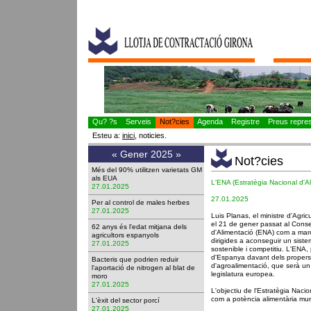
Qu? ?s
Serveis
Not?cies
Agenda
Registre
Preus represe
Esteu a:
inici
, noticies.
«
Gener 2025
»
Not?cies
Més del 90% utilitzen varietats GM
als EUA
L'ENA (Estratègia Nacional d'A
27.01.2025
27.01.2025
Per al control de males herbes
27.01.2025
Luis Planas, el ministre d'Agric
el 21 de gener passat al Consel
62 anys és l'edat mitjana dels
d'Alimentació (ENA) com a marc
agricultors espanyols
dirigides a aconseguir un sist
27.01.2025
sostenible i competitiu. L'ENA, 
d'Espanya davant dels propers
Bacteris que podrien reduir
d'agroalimentació, que serà un 
l'aportació de nitrogen al blat de
legislatura europea.
moro
27.01.2025
L'objectiu de l'Estratègia Naci
com a potència alimentària mun
L'èxit del sector porcí
27.01.2025