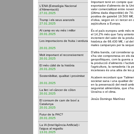
Important tenir en compte que
exportador d'aliments de la Un
L'ENA (Estratègia Nacional
valor comercialitzat entre nov
d'Alimentació)
(última dada disponible) de 74
27.01.2025
positiva de gairebé 19.500 M€. 
Trump i els seus aranzels
d’oliva, segon en vi i tercer en 
27.01.2025
aqüicultura a Europa.
Al camp es viu més i millor
És el país europeu amb més r
20.01.2025
el 14,2% més que l'any anterio
increment del valor de la produc
Les importacions de fruita i verdura
històrica de 68.430 M€, i al d
males campanyes per la seque
20.01.2025
D'altra banda, cal considerar q
Molt important el reconeixement
s'ha vist compromesa en els da
20.01.2025
geopolítiques, com la guerra a 
la producció d'aliments i l'acti
El més càlid de la història
l'agricultura, la ramaderia i l
20.01.2025
incerteses és una altra de les p
Sostenibilitat, qualitat i proximitat
Acabem recordant que “l'alimen
societat sana i una qualitat de 
20.01.2025
en la preservació del medi ambi
seguretat alimentària, que s'h
La llet i el càncer de còlon
Ucraïna o el clima.
20.01.2025
Jesús Domingo Martínez
El consum de carn de boví a
Catalunya
20.01.2025
Futur de la PAC?
20.01.2025
La IA (Intel·ligència Artificial) i
l'aigua al regadiu
13.01.2025