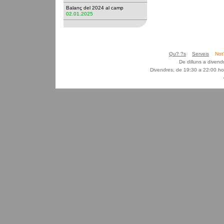
Balanç del 2024 al camp
02.01.2025
Qu? ?s
Serveis
Not
De dilluns a diven
Divendres, de 19:30 a 22:00 ho