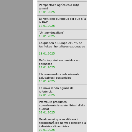
Perspectives agrícoles a mitjà
termini
13.01.2025
El 78% dels europeus diu que sí a
la PAC
13.01.2025
“Un any desafiant”
13.01.2025
Es queden a Europa el 97% de
les fruites i hortalisses exportades
13.01.2025
Raïm importat amb residus no
permesos
13.01.2025
Els consumidors i els aliments
saludables i sostenibles
13.01.2025
La nova renda agrària de
referència
07.01.2025
Promoure productes
agroalimentaris sostenibles i d'alta
qualitat
02.01.2025
Reial decret que modificarà i
flexibilitzarà les normes d'higiene a
indústries alimentàries
02.01.2025