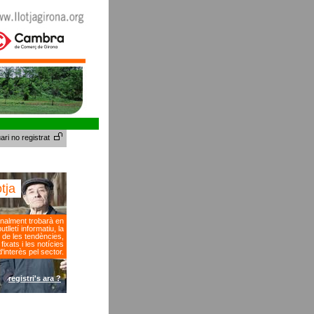
ari no registrat
otja
nalment trobarà en
tlletí informatiu, la
 de les tendències,
fixats i les notícies
d'interès pel sector.
registri's ara ?