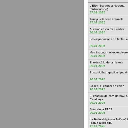
L'ENA (Estratègia Nacional
d'Alimentació)
27.01.2025
Trump i els seus aranzels
27.01.2025
Al camp es viu més i millor
20.01.2025
Les importacions de fruita i 
20.01.2025
Molt important el reconeix
20.01.2025
El més càlid de la història
20.01.2025
Sostenibilitat, qualitat i proxi
20.01.2025
La llet i el càncer de còlon
20.01.2025
El consum de carn de boví a
Catalunya
20.01.2025
Futur de la PAC?
20.01.2025
La IA (Intel·ligència Artificial) i
l'aigua al regadiu
13.01.2025