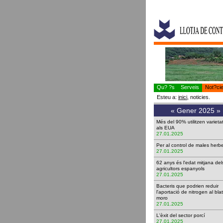
Qu? ?s
Serveis
Not?ci
Esteu a:
inici
, noticies.
«
Gener 2025
»
Més del 90% utilitzen variet
als EUA
27.01.2025
Per al control de males he
27.01.2025
62 anys és l'edat mitjana del
agricultors espanyols
27.01.2025
Bacteris que podrien reduir
l'aportació de nitrogen al bla
moro
27.01.2025
L'èxit del sector porcí
27.01.2025