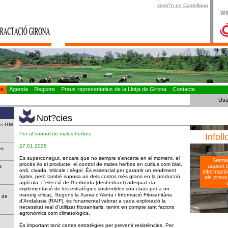
versi?n en Castellano
es
Agenda
Registre
Preus representatius de la Llotja de Girona
Contacte
Usu
Not?cies
ats GM
Per al control de males herbes
Infoll
27.01.2025
rbes
És superconegut, encara que no sempre s'encerta en el moment, el
Setma
procés i/o el producte, el control de males herbes en cultius com blat,
aquest bu
s
ordi, civada, triticale i sègol. És essencial per garantir un rendiment
informació
òptim, però també suposa un dels costos més grans en la producció
els preus 
agrícola. L'elecció de l'herbicida (desherbant) adequat i la
implementació de les estratègies sostenibles són claus per a un
maneig eficaç. Segons la Xarxa d'Alerta i Informació Fitosanitària
t de
d'Andalusia (RAIF), és fonamental valorar a cada explotació la
necessitat real d'utilitzar fitosanitaris, tenint en compte tant factors
agronòmics com climatològics.
És important tenir certes estratègies per prevenir resistències. Per