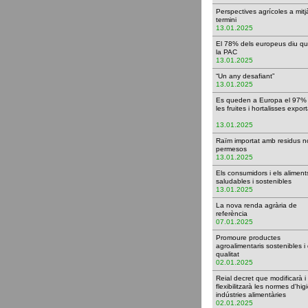
Perspectives agrícoles a mitj
termini
13.01.2025
El 78% dels europeus diu qu
la PAC
13.01.2025
“Un any desafiant”
13.01.2025
Es queden a Europa el 97%
les fruites i hortalisses expo
13.01.2025
Raïm importat amb residus n
permesos
13.01.2025
Els consumidors i els aliment
saludables i sostenibles
13.01.2025
La nova renda agrària de
referència
07.01.2025
Promoure productes
agroalimentaris sostenibles i 
qualitat
02.01.2025
Reial decret que modificarà i
flexibilitzarà les normes d'hi
indústries alimentàries
02.01.2025