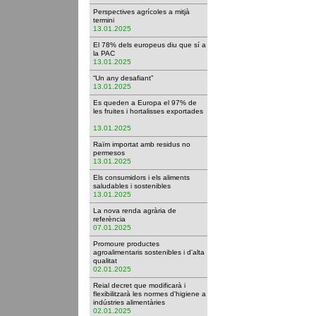
Perspectives agrícoles a mitjà
termini
13.01.2025
El 78% dels europeus diu que sí a
la PAC
13.01.2025
“Un any desafiant”
13.01.2025
Es queden a Europa el 97% de
les fruites i hortalisses exportades
13.01.2025
Raïm importat amb residus no
permesos
13.01.2025
Els consumidors i els aliments
saludables i sostenibles
13.01.2025
La nova renda agrària de
referència
07.01.2025
Promoure productes
agroalimentaris sostenibles i d'alta
qualitat
02.01.2025
Reial decret que modificarà i
flexibilitzarà les normes d'higiene a
indústries alimentàries
02.01.2025