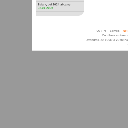
Balanç del 2024 al camp
02.01.2025
Qu? ?s
Serveis
Not
De dilluns a diven
Divendres, de 19:30 a 22:00 ho