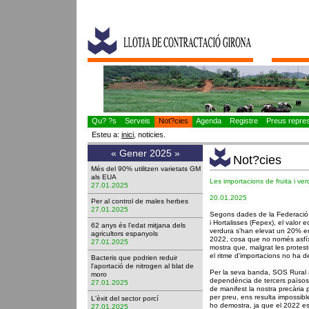
Qu? ?s
Serveis
Not?cies
Agenda
Registre
Preus represe
Esteu a:
inici
, noticies.
«
Gener 2025
»
Not?cies
Més del 90% utilitzen varietats GM
als EUA
Les importacions de fruita i ver
27.01.2025
20.01.2025
Per al control de males herbes
27.01.2025
Segons dades de la Federació 
i Hortalisses (Fepex), el valor 
62 anys és l'edat mitjana dels
verdura s'han elevat un 20% e
agricultors espanyols
2022, cosa que no només asfíxi
27.01.2025
mostra que, malgrat les protest
el ritme d'importacions no ha de
Bacteris que podrien reduir
l'aportació de nitrogen al blat de
Per la seva banda, SOS Rural
moro
dependència de tercers països
27.01.2025
de manifest la nostra precària
per preu, ens resulta impossibl
L'èxit del sector porcí
ho demostra, ja que el 2022 e
27.01.2025