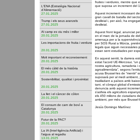
fruites i verdures, mentre que e
que suposa un increment del 
L'ENA (Estratègia Nacional
d'Alimentació)
Aquest increment incessant de
27.01.2025
gran cavall de batalla del sect
Trump i els seus aranzels
deslleial i, per això, ha enge
27.01.2025
deslleial.
Al camp es viu més i millor
Aquest front legal, anunciat p
20.01.2025
en el marc de la jornada de de
amenaça per a la supervivència
Les importacions de fruita i verdura
per SOS Rural a Múrcia, pretén
legals que siguin necessàries 
20.01.2025
estan sent estudiades per exper
Molt important el reconeixement
En aquest sentit, la darrera es
20.01.2025
estat l'acord UE-Mercosur, “un
nostra agricultura, ramaderia i 
El més càlid de la història
agroalimentària”, segons l'enti
20.01.2025
acusa Brussel·les de “mentir” s
suposarà per al medi ambient, j
Sostenibilitat, qualitat i proximitat
traslladant a països amb baixo
tant, el còmput global d'emis
20.01.2025
denuncia amb aquest increment 
s'asfixia els agricultors espa
La llet i el càncer de còlon
els 450 milions de ciutadans d
20.01.2025
ambient, per més que Brussel·l
El consum de carn de boví a
Jesús Domingo Martínez
Catalunya
20.01.2025
Futur de la PAC?
20.01.2025
La IA (Intel·ligència Artificial) i
l'aigua al regadiu
13.01.2025