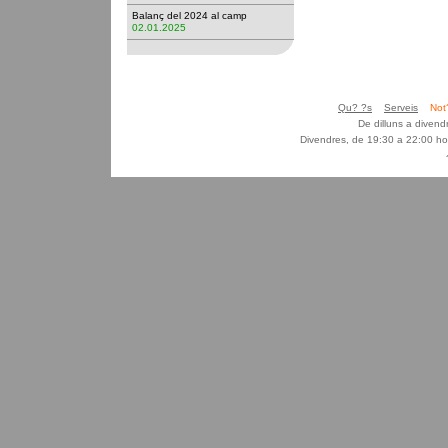
Balanç del 2024 al camp
02.01.2025
Qu? ?s
Serveis
Not
De dilluns a diven
Divendres, de 19:30 a 22:00 ho