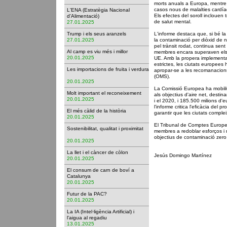
morts anuals a Europa, mentre 
casos nous de malalties cardía
L'ENA (Estratègia Nacional
Els efectes del soroll inclouen 
d'Alimentació)
de salut mental.
27.01.2025
Trump i els seus aranzels
L'informe destaca que, si bé la 
27.01.2025
la contaminació per diòxid de 
pel trànsit rodat, continua sent
Al camp es viu més i millor
membres encara superaven els l
20.01.2025
UE. Amb la propera implementac
estrictes, les ciutats europees 
Les importacions de fruita i verdura
apropar-se a les recomanacions
(OMS).
20.01.2025
La Comissió Europea ha mobilit
Molt important el reconeixement
als objectius d'aire net, destin
20.01.2025
i el 2020, i 185.500 milions d'e
l'informe critica l'eficàcia del 
El més càlid de la història
garantir que les ciutats comple
20.01.2025
El Tribunal de Comptes Europeu
Sostenibilitat, qualitat i proximitat
membres a redoblar esforços i mi
objectius de contaminació zero
20.01.2025
La llet i el càncer de còlon
Jesús Domingo Martínez
20.01.2025
El consum de carn de boví a
Catalunya
20.01.2025
Futur de la PAC?
20.01.2025
La IA (Intel·ligència Artificial) i
l'aigua al regadiu
13.01.2025