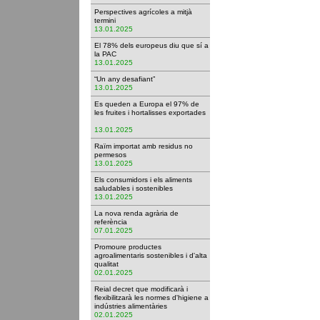
Perspectives agrícoles a mitjà
termini
13.01.2025
El 78% dels europeus diu que sí a
la PAC
13.01.2025
“Un any desafiant”
13.01.2025
Es queden a Europa el 97% de
les fruites i hortalisses exportades
13.01.2025
Raïm importat amb residus no
permesos
13.01.2025
Els consumidors i els aliments
saludables i sostenibles
13.01.2025
La nova renda agrària de
referència
07.01.2025
Promoure productes
agroalimentaris sostenibles i d'alta
qualitat
02.01.2025
Reial decret que modificarà i
flexibilitzarà les normes d'higiene a
indústries alimentàries
02.01.2025