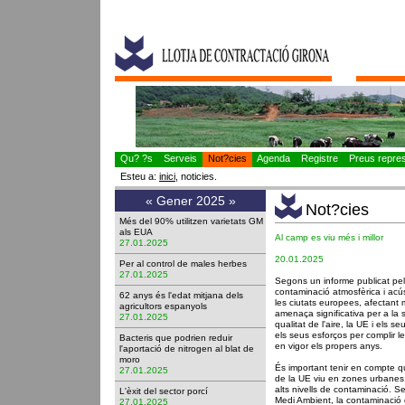
Qu? ?s
Serveis
Not?cies
Agenda
Registre
Preus represe
Esteu a:
inici
, noticies.
«
Gener 2025
»
Not?cies
Més del 90% utilitzen varietats GM
als EUA
Al camp es viu més i millor
27.01.2025
20.01.2025
Per al control de males herbes
27.01.2025
Segons un informe publicat pe
contaminació atmosfèrica i acú
62 anys és l'edat mitjana dels
les ciutats europees, afectant 
agricultors espanyols
amenaça significativa per a la sa
27.01.2025
qualitat de l'aire, la UE i els 
els seus esforços per complir 
Bacteris que podrien reduir
en vigor els propers anys.
l'aportació de nitrogen al blat de
moro
És important tenir en compte qu
27.01.2025
de la UE viu en zones urbanes
alts nivells de contaminació.
L'èxit del sector porcí
Medi Ambient, la contaminació 
27.01.2025