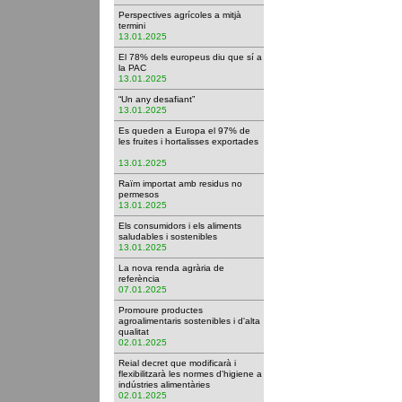
Perspectives agrícoles a mitjà
termini
13.01.2025
El 78% dels europeus diu que sí a
la PAC
13.01.2025
“Un any desafiant”
13.01.2025
Es queden a Europa el 97% de
les fruites i hortalisses exportades
13.01.2025
Raïm importat amb residus no
permesos
13.01.2025
Els consumidors i els aliments
saludables i sostenibles
13.01.2025
La nova renda agrària de
referència
07.01.2025
Promoure productes
agroalimentaris sostenibles i d'alta
qualitat
02.01.2025
Reial decret que modificarà i
flexibilitzarà les normes d'higiene a
indústries alimentàries
02.01.2025