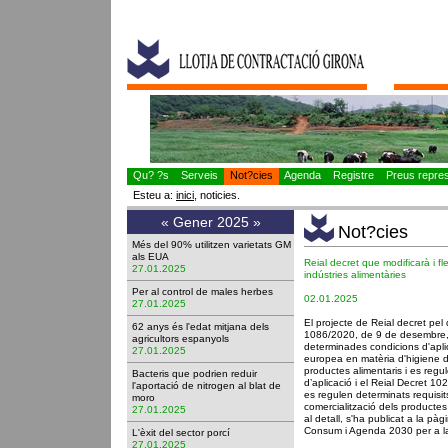
Qu? ?s
Serveis
Not?cies
Agenda
Registre
Preus represe
Esteu a:
inici
, noticies.
«
Gener 2025
»
Not?cies
Més del 90% utilitzen varietats GM
als EUA
Reial decret que modificarà i fl
27.01.2025
indústries alimentàries
Per al control de males herbes
02.01.2025
27.01.2025
El projecte de Reial decret pel
62 anys és l'edat mitjana dels
1086/2020, de 9 de desembre, pe
agricultors espanyols
determinades condicions d'aplic
27.01.2025
europea en matèria d'higiene de
productes alimentaris i es regul
Bacteris que podrien reduir
d’aplicació i el Reial Decret 
l'aportació de nitrogen al blat de
es regulen determinats requisit
moro
comercialització dels producte
27.01.2025
al detall, s'ha publicat a la pà
Consum i Agenda 2030 per a la
L'èxit del sector porcí
27.01.2025