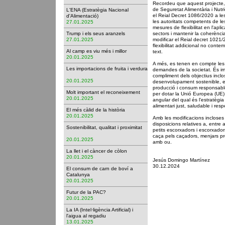
Recordeu que aquest projecte,
de Seguretat Alimentària i Nutr
L'ENA (Estratègia Nacional
el Reial Decret 1086/2020 a les
d'Alimentació)
les autoritats competents de l
27.01.2025
mesures de flexibilitat en l'apl
Trump i els seus aranzels
sectors i mantenir la coherènc
27.01.2025
modificar el Reial decret 1021
flexibilitat addicional no contem
Al camp es viu més i millor
text.
20.01.2025
A més, es tenen en compte les 
Les importacions de fruita i verdura
demandes de la societat. És imp
compliment dels objectius incl
20.01.2025
desenvolupament sostenible, en 
producció i consum responsables
Molt important el reconeixement
per dotar la Unió Europea (UE)
20.01.2025
angular del qual és l'estratègia
alimentari just, saludable i re
El més càlid de la història
20.01.2025
Amb les modificacions incloses
disposicions relatives a, entre 
Sostenibilitat, qualitat i proximitat
petits escorxadors i escorxado
caça pels caçadors, menjars pr
20.01.2025
amb ou.
La llet i el càncer de còlon
20.01.2025
Jesús Domingo Martínez
30.12.2024
El consum de carn de boví a
Catalunya
20.01.2025
Futur de la PAC?
20.01.2025
La IA (Intel·ligència Artificial) i
l'aigua al regadiu
13.01.2025