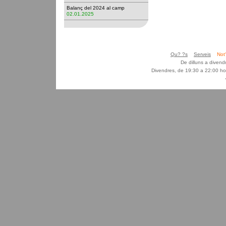
Balanç del 2024 al camp
02.01.2025
Qu? ?s
Serveis
Not
De dilluns a diven
Divendres, de 19:30 a 22:00 ho