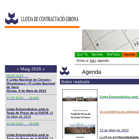
Qu? ?s
Serveis
Not?cies
Agenda
R
Esteu a:
inici
, agenda.
«
Maig 2026
»
Agenda
08.05.2015
V Llotja Nacional de Cereals i
Actes realizats
Oleaginoses i IV Llotja Nacional
de Vacú
Girona, 8 de Maig de 2015
Llotja Extraordinària amb
17.05.2019 19:30h
Llotja Extraordinària amb la
Us convidem a la celebració
Taula de Preus de la FUSTA
19
de Maig de 2019
13.05.2022 19:30h
13 de Maig de 2022
Llotja Extraordinària amb la
LLOTJA EXTRAORDINÀRI
Taula de Preus de la FUSTA
13