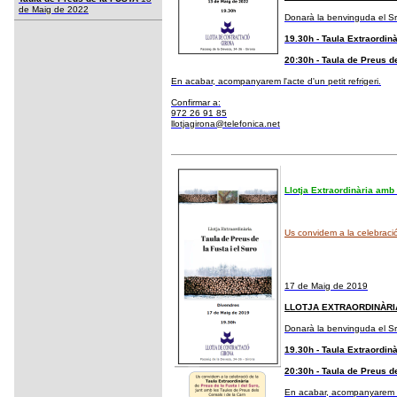
de Maig de 2022
Donarà la benvinguda el Sr
19.30h - Taula Extraordin
20:30h - Taula de Preus d
En acabar, acompanyarem l'acte d'un petit refrigeri.
Confirmar a:
972 26 91 85
llotjagirona@telefonica.net
Llotja Extraordinària amb
Us convidem a la celebració
17 de Maig de 2019
LLOTJA EXTRAORDINÀRI
Donarà la benvinguda el Sr
19.30h - Taula Extraordin
20:30h - Taula de Preus d
En acabar, acompanyarem l'a