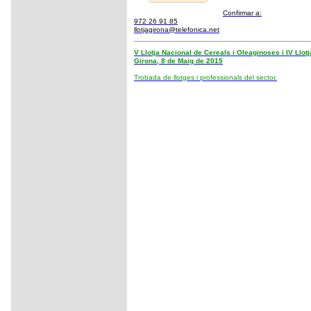
Confirmar a:
972 26 91 85
llotjagirona@telefonica.net
V Llotja Nacional de Cereals i Oleaginoses i IV Llot
Girona, 8 de Maig de 2015
Trobada de llotges i professionals del sector.