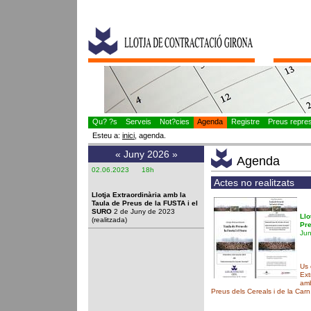
Qu? ?s
Serveis
Not?cies
Agenda
Registre
Preus represe
Esteu a:
inici
, agenda.
«
Juny 2026
»
Agenda
02.06.2023 18h
Actes no realitzats
Llotja Extraordinària amb la
Taula de Preus de la FUSTA i el
SURO
2 de Juny de 2023
Llo
(realitzada)
Pre
Jun
Us 
Ext
amb
Preus dels Cereals i de la Carn