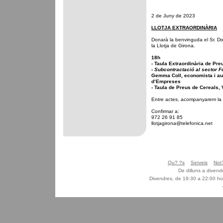
2 de Juny de 2023
LLOTJA EXTRAORDINÀRIA
Donarà la benvinguda el Sr. D
la Llotja de Girona.
18h
- Taula Extraordinària de Preu
-
Subcontractació al sector F
Gemma Coll, economista i au
d’Empreses
- Taula de Preus de Cereals, 
Entre actes, acompanyarem la se
Confirmar a:
972 26 91 85
llotjagirona@telefonica.net
Qu? ?s
Serveis
Not
De dilluns a diven
Divendres, de 19:30 a 22:00 ho